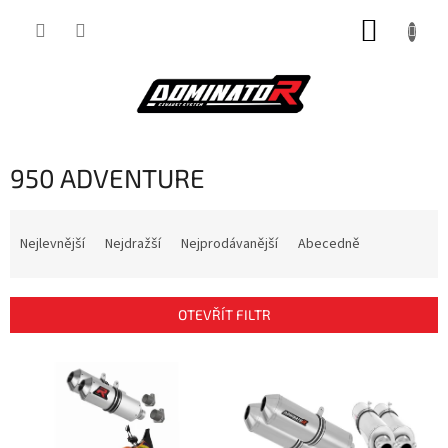
Přejít
NÁKUP
na
obsah
KOŠÍK
950 ADVENTURE
Ř
a
Nejlevnější
Nejdražší
Nejprodávanější
Abecedně
z
e
n
OTEVŘÍT FILTR
í
p
V
r
ý
o
p
d
i
u