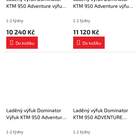
KTM 950 Adventure výfuk
KTM 950 Adventure výfuk
ST tlumič + dB killer
OV + dB killer medium
medium
1-2 týdny
1-2 týdny
10 240 Kč
11 120 Kč
Do košíku
Do košíku
Laděný výfuk Dominator
Laděný výfuk Dominator
Výfuk KTM 950 Adventure
KTM 950 ADVENTURE
OVR BLACK + dB killer
výfuk HP1 tlumič + dB
killer medium
1-2 týdny
1-2 týdny