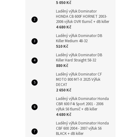
5 050 Kč
Laděný výfuk Dominator
HONDA CB 600F HORNET 2003-
2006 výfuk OVR tlumič + dB killer
4 680 Kč
Laděný výfuk Dominator DB
Killer Medium 48-32
510 Kč
Laděný výfuk Dominator DB
Killer Hard Straight 58-32
880 Kč
Laděný výfuk Dominator CF
MOTO 800 MT-X 2025 Výfuk
DECAT
2 650 Kč
Laděný výfuk Dominator Honda
CBR 600 F4i Sport 2001 - 2006
výfuk S6 tlumič + dB killer
4 680 Kč
Laděný výfuk Dominator Honda
CBF 600 2004 - 2007 výfuk S6
BLACK + dB killer