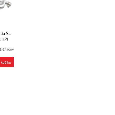
lia SL
k HP1
1-2 týdny
 košíku