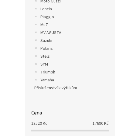
Moto Guzzi
Loncin
Piaggio
MuZ
MV AGUSTA
Suzuki
Polaris
Stels
SYM
Triumph
Yamaha
Příslušenství k výfukům
Cena
13520
Kč
17690
Kč