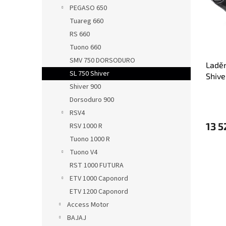
s
o
n
PEGASO 650
p
d
e
Tuareg 660
r
u
l
o
k
RS 660
d
t
Tuono 660
u
ů
SMV 750 DORSODURO
Laděn
k
SL 750 Shiver
Shive
t
Shiver 900
kille
ů
Dorsoduro 900
RSV4
13 5
RSV 1000 R
Tuono 1000 R
Tuono V4
RST 1000 FUTURA
ETV 1000 Caponord
ETV 1200 Caponord
Access Motor
BAJAJ