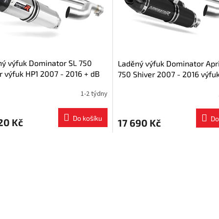
ý výfuk Dominator SL 750
Laděný výfuk Dominator Apri
r výfuk HP1 2007 - 2016 + dB
750 Shiver 2007 - 2016 výfu
r medium
BLACK tlumič + dB killer
1-2 týdny
Do košíku
Do
20 Kč
17 690 Kč
O
v
l
á
d
a
c
í