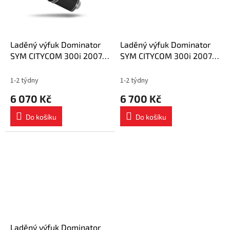
Laděný výfuk Dominator
Laděný výfuk Dominator
SYM CITYCOM 300i 2007 -
SYM CITYCOM 300i 2007 -
2014 výfuk OVR BLACK +
2014 výfuk HP1 + dB killer
tlumič dB killer
medium
1-2 týdny
1-2 týdny
6 070 Kč
6 700 Kč
Do košíku
Do košíku
Laděný výfuk Dominator