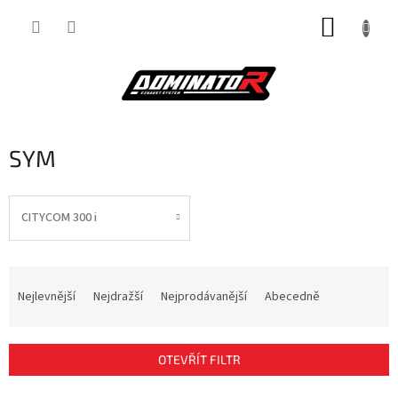
Přejít
NÁKUP
na
obsah
KOŠÍK
SYM
CITYCOM 300 i
Ř
a
Nejlevnější
Nejdražší
Nejprodávanější
Abecedně
z
e
n
OTEVŘÍT FILTR
í
p