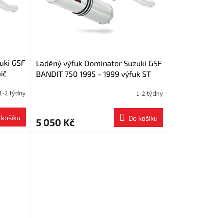
uki GSF
Laděný výfuk Dominator Suzuki GSF
ič
BANDIT 750 1995 - 1999 výfuk ST
um
tlumič + dB killer medium
1-2 týdny
1-2 týdny
 košíku
Do košíku
5 050 Kč