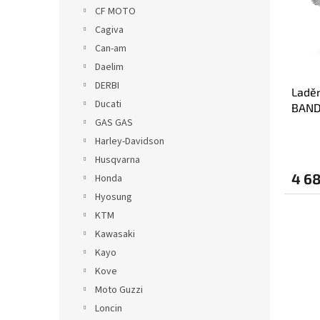
s
o
n
CF MOTO
p
d
e
Cagiva
r
u
l
o
k
Can-am
d
t
Daelim
u
ů
DERBI
Laděn
k
Ducati
BANDI
t
GAS GAS
tlumi
ů
Harley-Davidson
Husqvarna
4 6
Honda
Hyosung
KTM
Kawasaki
Kayo
Kove
Moto Guzzi
Loncin