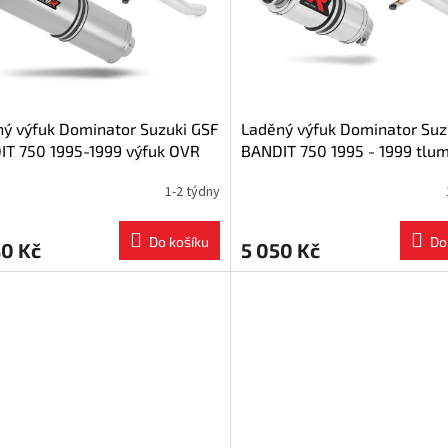
ý výfuk Dominator Suzuki GSF
Laděný výfuk Dominator Suz
T 750 1995-1999 výfuk OVR
BANDIT 750 1995 - 1999 tlum
č + dB killer
výfuku GP1 + dB killer medi
1-2 týdny
Do košíku
Do
80 Kč
5 050 Kč