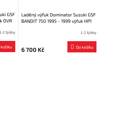
uki GSF
Laděný výfuk Dominator Suzuki GSF
uk OVR
BANDIT 750 1995 - 1999 výfuk HP1
tlumič + dB killer medium
1-2 týdny
1-2 týdny
 košíku
Do košíku
6 700 Kč