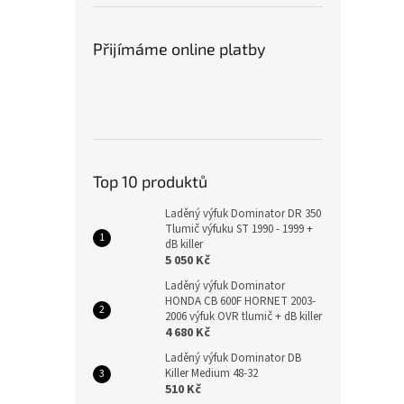
Přijímáme online platby
Top 10 produktů
Laděný výfuk Dominator DR 350
Tlumič výfuku ST 1990 - 1999 +
dB killer
5 050 Kč
Laděný výfuk Dominator
HONDA CB 600F HORNET 2003-
2006 výfuk OVR tlumič + dB killer
4 680 Kč
Laděný výfuk Dominator DB
Killer Medium 48-32
510 Kč