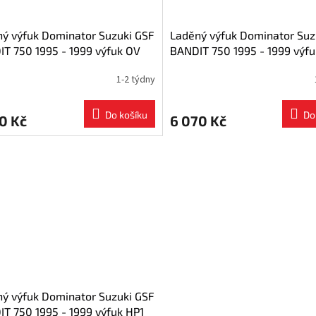
ý výfuk Dominator Suzuki GSF
Laděný výfuk Dominator Suz
T 750 1995 - 1999 výfuk OV
BANDIT 750 1995 - 1999 výf
č + dB killer medium
BLACK + tlumič dB killer
1-2 týdny
Do košíku
Do
0 Kč
6 070 Kč
ý výfuk Dominator Suzuki GSF
T 750 1995 - 1999 výfuk HP1