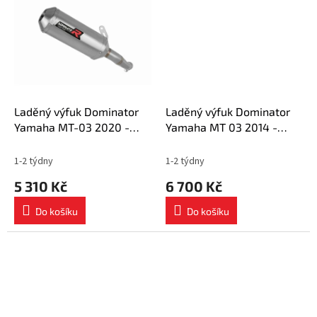
Laděný výfuk Dominator
Laděný výfuk Dominator
Yamaha MT-03 2020 -
Yamaha MT 03 2014 -
2023 výfuk OV G2 tlumič +
2016 výfuk HP3 tlumič +
dB killer medium
dB killer medium
1-2 týdny
1-2 týdny
5 310 Kč
6 700 Kč
Do košíku
Do košíku