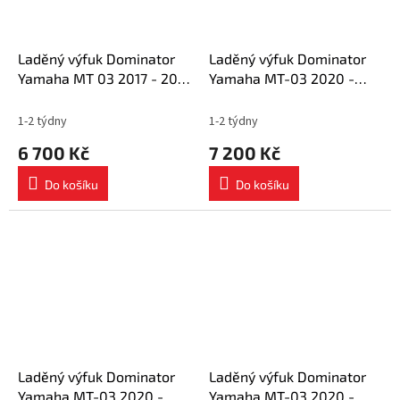
Laděný výfuk Dominator
Laděný výfuk Dominator
Yamaha MT 03 2017 - 2019
Yamaha MT-03 2020 -
výfuk HP3 tlumič + dB
2023 tlumič výfuku OV G2
killer medium
BLACK + dB killer medium
1-2 týdny
1-2 týdny
6 700 Kč
7 200 Kč
Do košíku
Do košíku
Laděný výfuk Dominator
Laděný výfuk Dominator
Yamaha MT-03 2020 -
Yamaha MT-03 2020 -