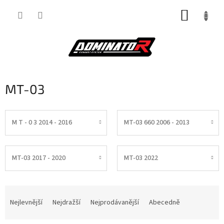
Přejít
NÁKUP
na
obsah
KOŠÍK
MT-03
M T - 0 3 2014 - 2016
MT-03 660 2006 - 2013
MT-03 2017 - 2020
MT-03 2022
Ř
a
Nejlevnější
Nejdražší
Nejprodávanější
Abecedně
z
e