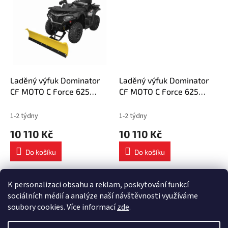
Laděný výfuk Dominator
Laděný výfuk Dominator
CF MOTO C Force 625
CF MOTO C Force 625
Touring 2024 Speciální
Touring Overland 2024
čtyřkolový sněhový pluh
Speciální čtyřkolový
1-2 týdny
1-2 týdny
sněhový pluh
10 110 Kč
10 110 Kč
Do košíku
Do košíku
4
položek celkem
K personalizaci obsahu a reklam, poskytování funkcí
O
v
sociálních médií a analýze naší návštěvnosti využíváme
l
Z
soubory cookies. Více informací
zde
.
á
á
d
Vytvořil Shoptet