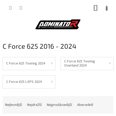
Přejít
NÁKUP
na
obsah
KOŠÍK
C Force 625 2016 - 2024
C Force 625 Touring
C Force 625 Touring 2024
Overland 2024
C Force 625 L-EPS 2024
Ř
a
Nejlevnější
Nejdražší
Nejprodávanější
Abecedně
z
e