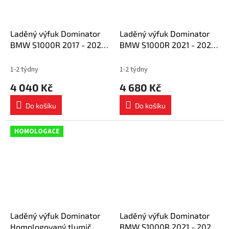
Laděný výfuk Dominator
Laděný výfuk Dominator
BMW S1000R 2017 - 2020
BMW S1000R 2021 - 2023
výfuk GP + dB killer
tlumič výfuku GP + dB
medium
killer medium
1-2 týdny
1-2 týdny
4 040 Kč
4 680 Kč
Do košíku
Do košíku
HOMOLOGACE
Laděný výfuk Dominator
Laděný výfuk Dominator
Homologovaný tlumič
BMW S1000R 2021 - 2023