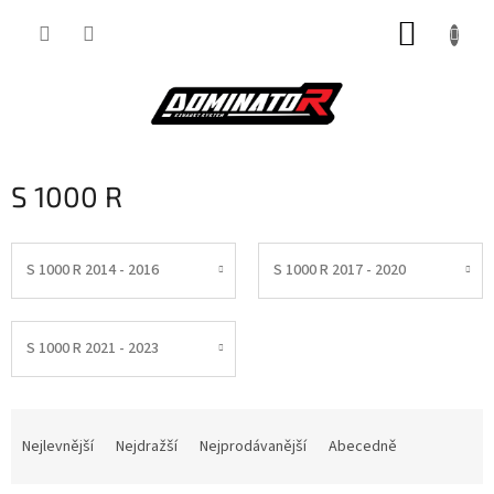
Přejít
NÁKUP
na
obsah
KOŠÍK
S 1000 R
S 1000 R 2014 - 2016
S 1000 R 2017 - 2020
S 1000 R 2021 - 2023
Ř
a
Nejlevnější
Nejdražší
Nejprodávanější
Abecedně
z
e