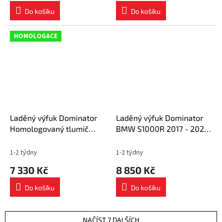
Do košíku
Do košíku
HOMOLOGACE
Laděný výfuk Dominator
Laděný výfuk Dominator
Homologovaný tlumič
BMW S1000R 2017 - 2020
výfuku S1000R HP1 2017 -
výfuk HP1 BLACK tlumič
2020
výfuku + dB killer
1-2 týdny
1-2 týdny
7 330 Kč
8 850 Kč
Do košíku
Do košíku
NAČÍST 7 DALŠÍCH