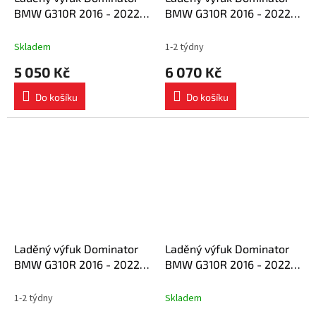
BMW G310R 2016 - 2022
BMW G310R 2016 - 2022
tlumič výfuku OV + dB
výfuk OVR BLACK + tlumič
killer medium
výfuku dB killer
Skladem
1-2 týdny
5 050 Kč
6 070 Kč
Do košíku
Do košíku
Laděný výfuk Dominator
Laděný výfuk Dominator
BMW G310R 2016 - 2022
BMW G310R 2016 - 2022
Hi Level výfuk HP3 tlumič
tlumič výfuku HP1 + dB
výfuku
killer medium
1-2 týdny
Skladem