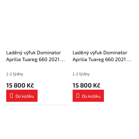
Laděný výfuk Dominator
Laděný výfuk Dominator
Aprilia Tuareg 660 2021 -
Aprilia Tuareg 660 2021 -
2023 Kompletní systém
2023 Kompletní systém
Výfukové potrubí HP3
Výfukové potrubí HP6
1-2 týdny
1-2 týdny
BLACK + dB killer medium
BLACK + dB killer medium
15 800 Kč
15 800 Kč
Do košíku
Do košíku