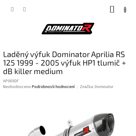
Přejít
NÁKUP
na
obsah
KOŠÍK
Laděný výfuk Dominator Aprilia RS
125 1999 - 2005 výfuk HP1 tlumič +
dB killer medium
AP003DF
Průměrné
Neohodnoceno
Podrobnosti hodnocení
Značka:
Dominator
hodnocení
produktu
je
0,0
z
5
hvězdiček.