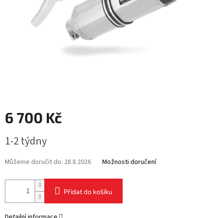
6 700 Kč
Měrná
1-2 týdny
cena:
Můžeme doručit do:
28.8.2026
Možnosti doručení
Přidat do košíku
Detailní informace