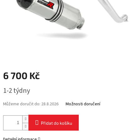
6 700 Kč
Měrná
1-2 týdny
cena:
Můžeme doručit do:
28.8.2026
Možnosti doručení
Přidat do košíku
Detailní informace