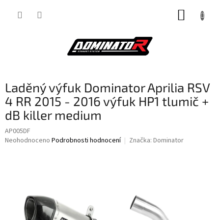
Přejít
NÁKUP
na
obsah
KOŠÍK
Laděný výfuk Dominator Aprilia RSV
4 RR 2015 - 2016 výfuk HP1 tlumič +
dB killer medium
AP005DF
Průměrné
Neohodnoceno
Podrobnosti hodnocení
Značka:
Dominator
hodnocení
produktu
je
0,0
z
5
hvězdiček.