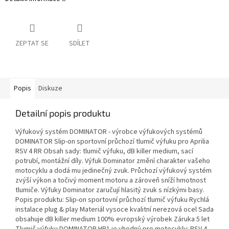
ZEPTAT SE
SDÍLET
Popis
Diskuze
Detailní popis produktu
Výfukový systém DOMINATOR - výrobce výfukových systémů
DOMINATOR Slip-on sportovní průchozí tlumič výfuku pro Aprilia
RSV 4 RR Obsah sady: tlumič výfuku, dB killer medium, sací
potrubí, montážní díly. Výfuk Dominator změní charakter vašeho
motocyklu a dodá mu jedinečný zvuk. Průchozí výfukový systém
zvýší výkon a točivý moment motoru a zároveň sníží hmotnost
tlumiče. Výfuky Dominator zaručují hlasitý zvuk s nízkými basy.
Popis produktu: Slip-on sportovní průchozí tlumič výfuku Rychlá
instalace plug & play Materiál vysoce kvalitní nerezová ocel Sada
obsahuje dB killer medium 100% evropský výrobek Záruka 5 let