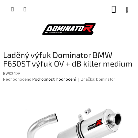
Přejít
NÁKUP
na
obsah
KOŠÍK
Laděný výfuk Dominator BMW
F650ST výfuk OV + dB killer medium
BW024DA
Průměrné
Neohodnoceno
Podrobnosti hodnocení
Značka:
Dominator
hodnocení
produktu
je
0,0
z
5
hvězdiček.