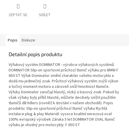
ZEPTAT SE
SDÍLET
Popis
Diskuze
Detailní popis produktu
Výfukový systém DOMINATOR - výrobce výfukových systémů
DOMINATOR Slip-on sportovní průchozí tlumič výfuku pro BMW F
650 ST Výfuk Dominator změní charakter vašeho motocyklu a
dodá mu jedinečný zvuk. Průchozí výfukový systém zvýší výkon
a točivý moment motoru a zároveň sníží hmotnost tlumiče.
Výfuky Dominator zaručují hlasitý, nízký a basový zvuk. Pokud by
však výfuky byly příliš hlasité, můžete decibely snížit použitím
tlumičů dB Killers (rovněž k dostání v našem obchodě). Popis
produktu: Slip-on sportovní průchozí tlumič výfuku Rychlá
instalace plug & play Materiál: vysoce kvalitní nerezová ocel
100% evropský výrobek Záruka 5 let DOMINATOR OVAL tlumič
výfuku je vhodný pro motocykly: F 650 ST