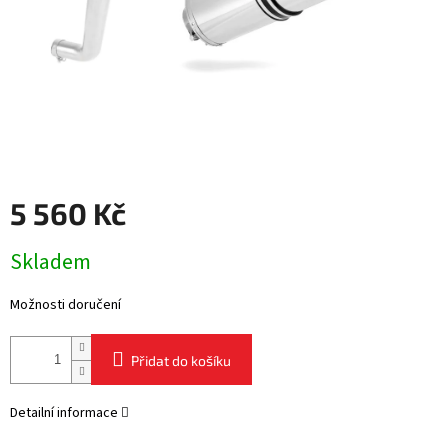
5 560 Kč
Měrná
Skladem
cena:
Možnosti doručení
Přidat do košíku
Detailní informace