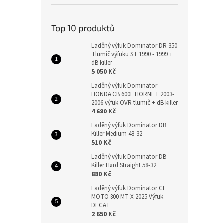
Top 10 produktů
Laděný výfuk Dominator DR 350
Tlumič výfuku ST 1990 - 1999 +
dB killer
5 050 Kč
Laděný výfuk Dominator
HONDA CB 600F HORNET 2003-
2006 výfuk OVR tlumič + dB killer
4 680 Kč
Laděný výfuk Dominator DB
Killer Medium 48-32
510 Kč
Laděný výfuk Dominator DB
Killer Hard Straight 58-32
880 Kč
Laděný výfuk Dominator CF
MOTO 800 MT-X 2025 Výfuk
DECAT
2 650 Kč