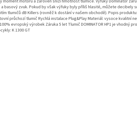
vý moment motoru a zároveň sníží hmotnost tlumiče. Výfuky Dominator zaruču
 a basový zvuk. Pokud by však výfuky byly příliš hlasité, můžete decibely sn
itím tlumičů dB Killers (rovněž k dostání v našem obchodě). Popis produktu:
ovní průchozí tlumič Rychlá instalace Plug&Play Materiál: vysoce kvalitní 
 100% evropský výrobek Záruka 5 let Tlumič DOMINATOR HP1 je vhodný pr
cykly: K 1300 GT