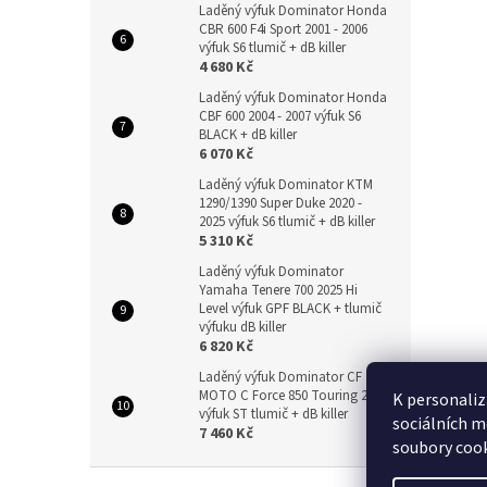
Laděný výfuk Dominator Honda
CBR 600 F4i Sport 2001 - 2006
výfuk S6 tlumič + dB killer
4 680 Kč
Laděný výfuk Dominator Honda
CBF 600 2004 - 2007 výfuk S6
BLACK + dB killer
6 070 Kč
Laděný výfuk Dominator KTM
1290/1390 Super Duke 2020 -
2025 výfuk S6 tlumič + dB killer
5 310 Kč
Laděný výfuk Dominator
Yamaha Tenere 700 2025 Hi
Level výfuk GPF BLACK + tlumič
výfuku dB killer
6 820 Kč
Laděný výfuk Dominator CF
MOTO C Force 850 Touring 2024
K personaliz
výfuk ST tlumič + dB killer
sociálních m
7 460 Kč
soubory cook
Z