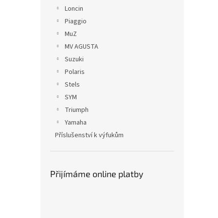
Loncin
Piaggio
MuZ
MV AGUSTA
Suzuki
Polaris
Stels
SYM
Triumph
Yamaha
Příslušenství k výfukům
Přijímáme online platby