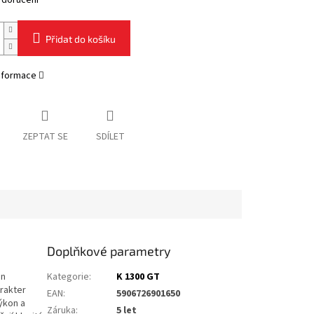
 doručení
Přidat do košíku
informace
ZEPTAT SE
SDÍLET
Doplňkové parametry
on
Kategorie
:
K 1300 GT
rakter
EAN
:
5906726901650
ýkon a
Záruka
:
5 let