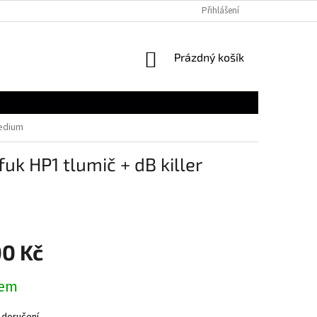
Přihlášení
NÁKUPNÍ
Prázdný košík
KOŠÍK
medium
 HP1 tlumič + dB killer
00 Kč
dem