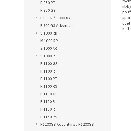
toči
R 850 RT
nízký
R 850 GS
použ
sport
F 900 R / F 900 XR
ocel
F 900 GS Adventure
moto
S 1000 RR
M 1000 RR
S 1000 XR
S 1000 R
R 1100 GS
R 1100 R
R 1100 RT
R 1100 RS
R 1150 GS
R 1150 R
R 1150 RT
R 1150 RS
R1200GS Adventure / R1200GS