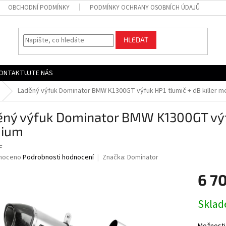
OBCHODNÍ PODMÍNKY
PODMÍNKY OCHRANY OSOBNÍCH ÚDAJŮ
HLEDAT
ONTAKTUJTE NÁS
Laděný výfuk Dominator BMW K1300GT výfuk HP1 tlumič + dB killer 
ný výfuk Dominator BMW K1300GT výfuk
ium
F
né
noceno
Podrobnosti hodnocení
Značka:
Dominator
ní
6 7
u
Měrná
Skla
cena:
ek.