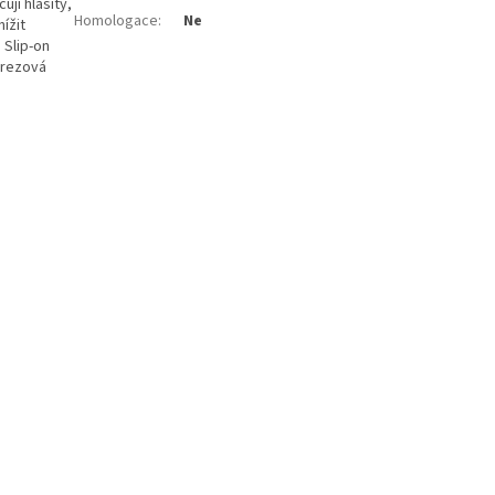
jí hlasitý,
Homologace
:
Ne
ížit
 Slip-on
nerezová
o