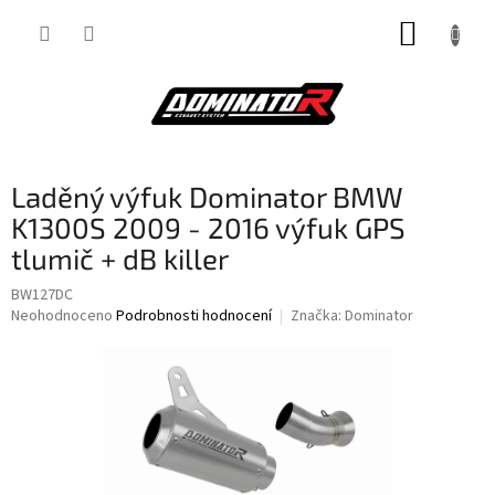
Přejít
NÁKUP
na
obsah
KOŠÍK
Laděný výfuk Dominator BMW
K1300S 2009 - 2016 výfuk GPS
tlumič + dB killer
BW127DC
Průměrné
Neohodnoceno
Podrobnosti hodnocení
Značka:
Dominator
hodnocení
produktu
je
0,0
z
5
hvězdiček.