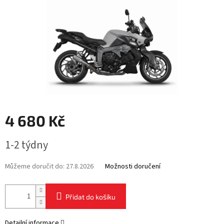
4 680 Kč
Měrná
1-2 týdny
cena:
Můžeme doručit do:
27.8.2026
Možnosti doručení
Přidat do košíku
Detailní informace