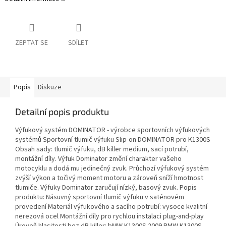
ZEPTAT SE
SDÍLET
Popis
Diskuze
Detailní popis produktu
Výfukový systém DOMINATOR - výrobce sportovních výfukových
systémů Sportovní tlumič výfuku Slip-on DOMINATOR pro K1300S
Obsah sady: tlumič výfuku, dB killer medium, sací potrubí,
montážní díly. Výfuk Dominator změní charakter vašeho
motocyklu a dodá mu jedinečný zvuk. Průchozí výfukový systém
zvýší výkon a točivý moment motoru a zároveň sníží hmotnost
tlumiče. Výfuky Dominator zaručují nízký, basový zvuk. Popis
produktu: Násuvný sportovní tlumič výfuku v saténovém
provedení Materiál výfukového a sacího potrubí: vysoce kvalitní
nerezová ocel Montážní díly pro rychlou instalaci plug-and-play