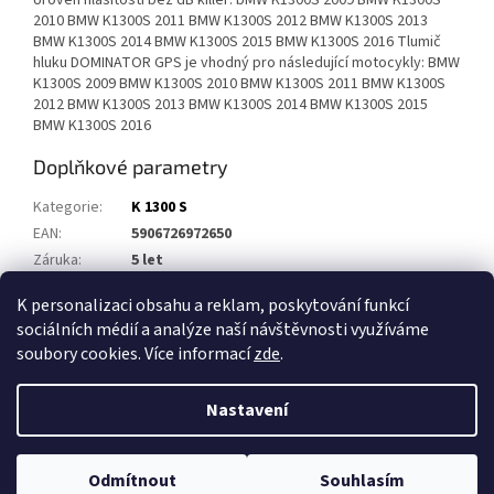
Úroveň hlasitosti bez dB killer: bMW K1300S 2009 BMW K1300S
2010 BMW K1300S 2011 BMW K1300S 2012 BMW K1300S 2013
BMW K1300S 2014 BMW K1300S 2015 BMW K1300S 2016 Tlumič
hluku DOMINATOR GPS je vhodný pro následující motocykly: BMW
K1300S 2009 BMW K1300S 2010 BMW K1300S 2011 BMW K1300S
2012 BMW K1300S 2013 BMW K1300S 2014 BMW K1300S 2015
BMW K1300S 2016
Doplňkové parametry
Kategorie
:
K 1300 S
EAN
:
5906726972650
Záruka
:
5 let
Homologace
:
Ne
K personalizaci obsahu a reklam, poskytování funkcí
sociálních médií a analýze naší návštěvnosti využíváme
Z
soubory cookies. Více informací
zde
.
á
Vytvořil Shoptet
p
Nastavení
a
t
Copyright 2026
Výfuky DOMINATOR
. Všechna práva vyhrazena.
í
Odmítnout
Souhlasím
Upravit nastavení cookies