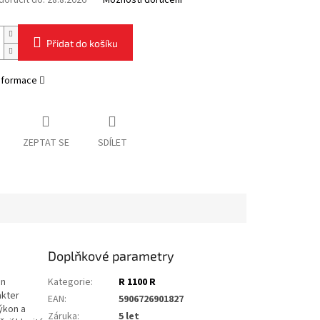
oručit do:
28.8.2026
Možnosti doručení
Přidat do košíku
informace
ZEPTAT SE
SDÍLET
Doplňkové parametry
on
Kategorie
:
R 1100 R
akter
EAN
:
5906726901827
ýkon a
Záruka
:
5 let