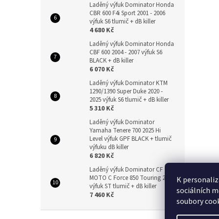
Laděný výfuk Dominator Honda
CBR 600 F4i Sport 2001 - 2006
výfuk S6 tlumič + dB killer
4 680 Kč
Laděný výfuk Dominator Honda
CBF 600 2004 - 2007 výfuk S6
BLACK + dB killer
6 070 Kč
Laděný výfuk Dominator KTM
1290/1390 Super Duke 2020 -
2025 výfuk S6 tlumič + dB killer
5 310 Kč
Laděný výfuk Dominator
Yamaha Tenere 700 2025 Hi
Level výfuk GPF BLACK + tlumič
výfuku dB killer
6 820 Kč
Laděný výfuk Dominator CF
MOTO C Force 850 Touring 2024
K personaliz
výfuk ST tlumič + dB killer
sociálních m
7 460 Kč
soubory cook
Z