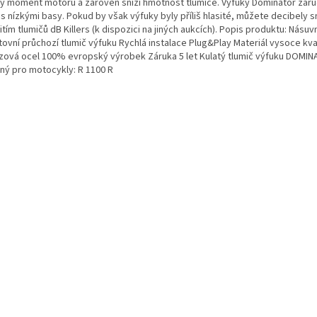
vý moment motoru a zároveň sníží hmotnost tlumiče. Výfuky Dominator zaruču
s nízkými basy. Pokud by však výfuky byly příliš hlasité, můžete decibely sn
tím tlumičů dB Killers (k dispozici na jiných aukcích). Popis produktu: Násuv
ovní průchozí tlumič výfuku Rychlá instalace Plug&Play Materiál vysoce kval
zová ocel 100% evropský výrobek Záruka 5 let Kulatý tlumič výfuku DOMIN
ný pro motocykly: R 1100 R