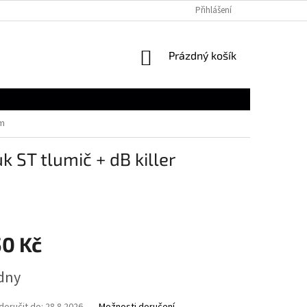
Přihlášení
NÁKUPNÍ
Prázdný košík
KOŠÍK
um
ST tlumič + dB killer
50 Kč
ýdny