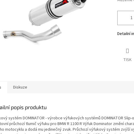
Můžeme d
Detailní 
TISK
s
Diskuze
ailní popis produktu
kový systém DOMINATOR - výrobce výfukových systémů DOMINATOR Slip-
tovní průchozí tlumič výfuku pro BMW R 1100 R Výfuk Dominator změní char
ho motocyklu a dodá mu jedinečný zvuk. Průchozí výfukový systém zvýší v