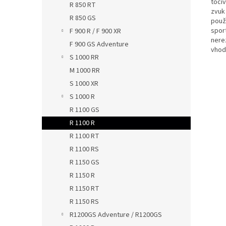
toči
R 850 RT
zvuk 
R 850 GS
použi
sport
F 900 R / F 900 XR
nere
F 900 GS Adventure
vhod
S 1000 RR
M 1000 RR
S 1000 XR
S 1000 R
R 1100 GS
R 1100 R
R 1100 RT
R 1100 RS
R 1150 GS
R 1150 R
R 1150 RT
R 1150 RS
R1200GS Adventure / R1200GS