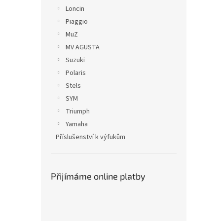
Loncin
Piaggio
MuZ
MV AGUSTA
Suzuki
Polaris
Stels
SYM
Triumph
Yamaha
Příslušenství k výfukům
Přijímáme online platby