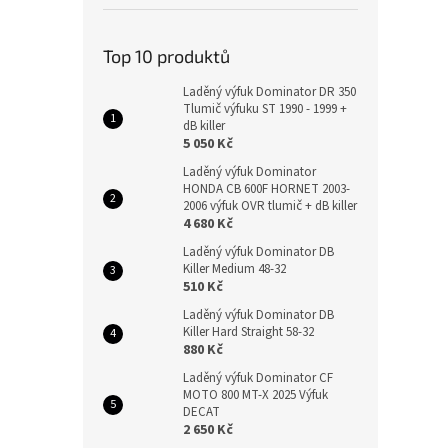
Top 10 produktů
Laděný výfuk Dominator DR 350
Tlumič výfuku ST 1990 - 1999 +
dB killer
5 050 Kč
Laděný výfuk Dominator
HONDA CB 600F HORNET 2003-
2006 výfuk OVR tlumič + dB killer
4 680 Kč
Laděný výfuk Dominator DB
Killer Medium 48-32
510 Kč
Laděný výfuk Dominator DB
Killer Hard Straight 58-32
880 Kč
Laděný výfuk Dominator CF
MOTO 800 MT-X 2025 Výfuk
DECAT
2 650 Kč