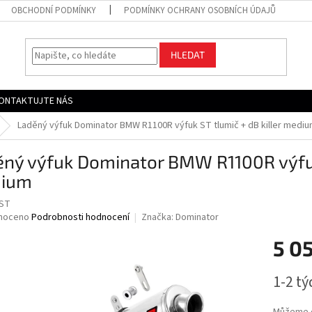
OBCHODNÍ PODMÍNKY
PODMÍNKY OCHRANY OSOBNÍCH ÚDAJŮ
HLEDAT
ONTAKTUJTE NÁS
Laděný výfuk Dominator BMW R1100R výfuk ST tlumič + dB killer medi
ný výfuk Dominator BMW R1100R výfuk 
ium
ST
né
noceno
Podrobnosti hodnocení
Značka:
Dominator
ní
5 0
u
Měrná
1-2 t
cena:
ek.