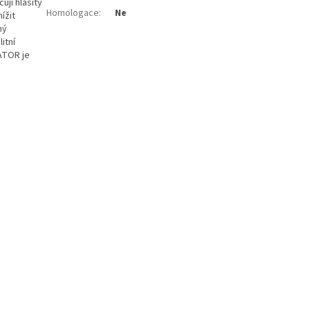
jí hlasitý
Homologace
:
Ne
ížit
ný
itní
ATOR je