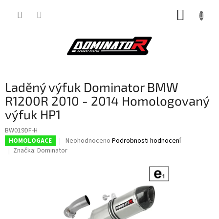
Přejít
NÁKUP
na
obsah
KOŠÍK
Laděný výfuk Dominator BMW
R1200R 2010 - 2014 Homologovaný
výfuk HP1
BW019DF-H
Průměrné
Neohodnoceno
Podrobnosti hodnocení
HOMOLOGACE
hodnocení
Značka:
Dominator
produktu
je
0,0
z
5
hvězdiček.