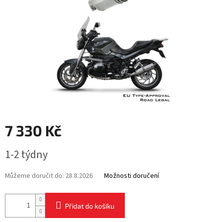
7 330 Kč
Měrná
1-2 týdny
cena:
Můžeme doručit do:
28.8.2026
Možnosti doručení
Přidat do košíku