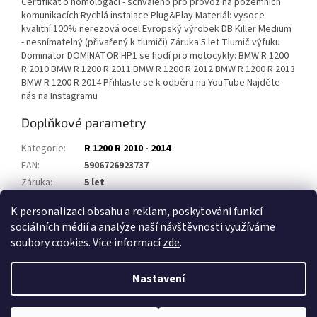
Certifikát o homologaci - schváleno pro provoz na pozemních
komunikacích Rychlá instalace Plug&Play Materiál: vysoce
kvalitní 100% nerezová ocel Evropský výrobek DB Killer Medium
- nesnímatelný (přivařený k tlumiči) Záruka 5 let Tlumič výfuku
Dominator DOMINATOR HP1 se hodí pro motocykly: BMW R 1200
R 2010 BMW R 1200 R 2011 BMW R 1200 R 2012 BMW R 1200 R 2013
BMW R 1200 R 2014 Přihlaste se k odběru na YouTube Najděte
nás na Instagramu
Doplňkové parametry
Kategorie
:
R 1200 R 2010 - 2014
EAN
:
5906726923737
Záruka
:
5 let
Homologace
:
ANO
K personalizaci obsahu a reklam, poskytování funkcí
sociálních médií a analýze naší návštěvnosti využíváme
Z
soubory cookies. Více informací
zde
.
á
Vytvořil Shoptet
p
Nastavení
a
t
Copyright 2026
Výfuky DOMINATOR
. Všechna práva vyhrazena.