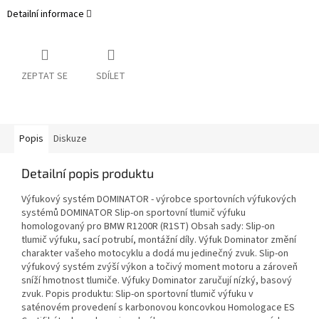
Detailní informace
ZEPTAT SE
SDÍLET
Popis
Diskuze
Detailní popis produktu
Výfukový systém DOMINATOR - výrobce sportovních výfukových
systémů DOMINATOR Slip-on sportovní tlumič výfuku
homologovaný pro BMW R1200R (R1ST) Obsah sady: Slip-on
tlumič výfuku, sací potrubí, montážní díly. Výfuk Dominator změní
charakter vašeho motocyklu a dodá mu jedinečný zvuk. Slip-on
výfukový systém zvýší výkon a točivý moment motoru a zároveň
sníží hmotnost tlumiče. Výfuky Dominator zaručují nízký, basový
zvuk. Popis produktu: Slip-on sportovní tlumič výfuku v
saténovém provedení s karbonovou koncovkou Homologace ES