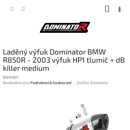
Přejít
NÁKUP
na
obsah
KOŠÍK
Laděný výfuk Dominator BMW
R850R - 2003 výfuk HP1 tlumič + dB
killer medium
BW004DF
Průměrné
Neohodnoceno
Podrobnosti hodnocení
Značka:
Dominator
hodnocení
produktu
je
0,0
z
5
hvězdiček.