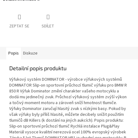
ZEPTAT SE
SDÍLET
Popis
Diskuze
Detailní popis produktu
Výfukový systém DOMINATOR - výrobce výfukových systémů
DOMINATOR Slip-on sportovní průchozí tlumič výfuku pro BMW R
850 R Výfuk Dominator změní charakter vašeho motocyklu a
dodá mu jedinečný zvuk. Průchozí výfukový systém zvýší výkon
a točivý moment motoru a zároveň sníží hmotnost tlumiče.
Výfuky Dominator zaručují hlasitý zvuk s nízkými basy. Pokud by
však výfuky byly příliš hlasité, můžete decibely snížit použitím
tlumičů dB Killers (k dostání na jiných aukcích). Popis produktu:
Slip-on sportovní průchozí tlumič Rychlá instalace Plug&Play
Materiál vysoce kvalitní nerezová ocel 100% evropský výrobek