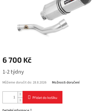
6 700 Kč
Měrná
1-2 týdny
cena:
Můžeme doručit do:
28.8.2026
Možnosti doručení
Přidat do košíku
Detailní informace