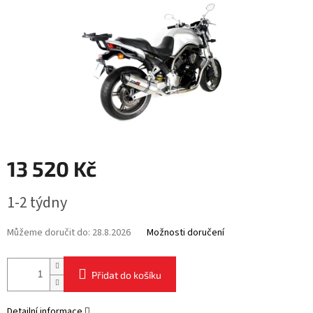
13 520 Kč
Měrná
1-2 týdny
cena:
Můžeme doručit do:
28.8.2026
Možnosti doručení
Přidat do košíku
Detailní informace