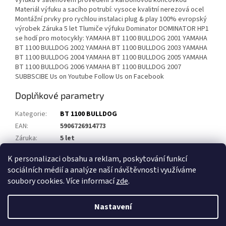
výfuku v saténovém provedení s karbonovou koncovkou
Materiál výfuku a sacího potrubí: vysoce kvalitní nerezová ocel
Montážní prvky pro rychlou instalaci plug & play 100% evropský
výrobek Záruka 5 let Tlumiče výfuku Dominator DOMINATOR HP1
se hodí pro motocykly: YAMAHA BT 1100 BULLDOG 2001 YAMAHA
BT 1100 BULLDOG 2002 YAMAHA BT 1100 BULLDOG 2003 YAMAHA
BT 1100 BULLDOG 2004 YAMAHA BT 1100 BULLDOG 2005 YAMAHA
BT 1100 BULLDOG 2006 YAMAHA BT 1100 BULLDOG 2007
SUBBSCIBE Us on Youtube Follow Us on Facebook
Doplňkové parametry
Kategorie
:
BT 1100 BULLDOG
EAN
:
5906726914773
Záruka
:
5 let
Homologace
:
Ne
K personalizaci obsahu a reklam, poskytování funkcí
sociálních médií a analýze naší návštěvnosti využíváme
Z
soubory cookies. Více informací
zde
.
á
Vytvořil Shoptet
p
Nastavení
a
t