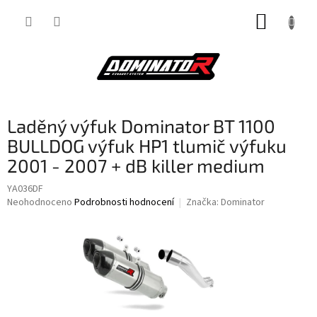
Přejít
NÁKUP
na
obsah
KOŠÍK
Laděný výfuk Dominator BT 1100
BULLDOG výfuk HP1 tlumič výfuku
2001 - 2007 + dB killer medium
YA036DF
Průměrné
Neohodnoceno
Podrobnosti hodnocení
Značka:
Dominator
hodnocení
produktu
je
0,0
z
5
hvězdiček.