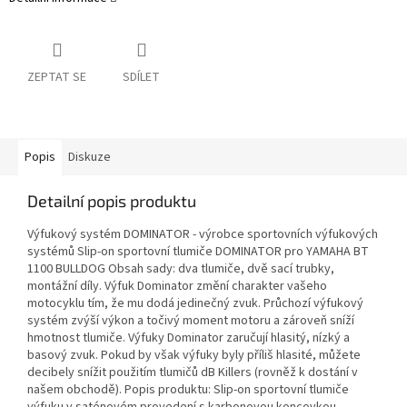
ZEPTAT SE
SDÍLET
Popis
Diskuze
Detailní popis produktu
Výfukový systém DOMINATOR - výrobce sportovních výfukových
systémů Slip-on sportovní tlumiče DOMINATOR pro YAMAHA BT
1100 BULLDOG Obsah sady: dva tlumiče, dvě sací trubky,
montážní díly. Výfuk Dominator změní charakter vašeho
motocyklu tím, že mu dodá jedinečný zvuk. Průchozí výfukový
systém zvýší výkon a točivý moment motoru a zároveň sníží
hmotnost tlumiče. Výfuky Dominator zaručují hlasitý, nízký a
basový zvuk. Pokud by však výfuky byly příliš hlasité, můžete
decibely snížit použitím tlumičů dB Killers (rovněž k dostání v
našem obchodě). Popis produktu: Slip-on sportovní tlumiče