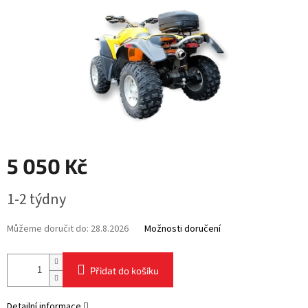
5 050 Kč
Měrná
1-2 týdny
cena:
Můžeme doručit do:
28.8.2026
Možnosti doručení
Přidat do košíku
Detailní informace