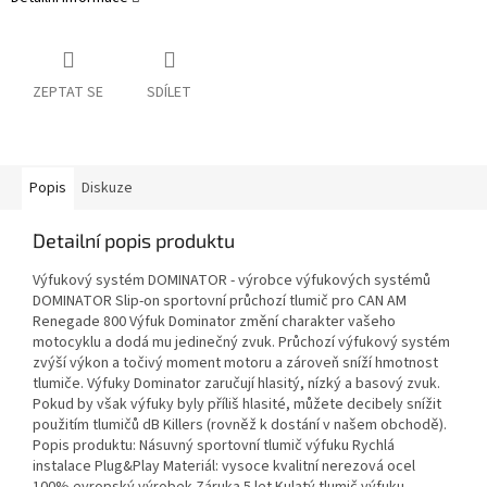
ZEPTAT SE
SDÍLET
Popis
Diskuze
Detailní popis produktu
Výfukový systém DOMINATOR - výrobce výfukových systémů
DOMINATOR Slip-on sportovní průchozí tlumič pro CAN AM
Renegade 800 Výfuk Dominator změní charakter vašeho
motocyklu a dodá mu jedinečný zvuk. Průchozí výfukový systém
zvýší výkon a točivý moment motoru a zároveň sníží hmotnost
tlumiče. Výfuky Dominator zaručují hlasitý, nízký a basový zvuk.
Pokud by však výfuky byly příliš hlasité, můžete decibely snížit
použitím tlumičů dB Killers (rovněž k dostání v našem obchodě).
Popis produktu: Násuvný sportovní tlumič výfuku Rychlá
instalace Plug&Play Materiál: vysoce kvalitní nerezová ocel