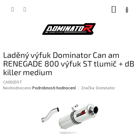
Přejít
NÁKUP
na
obsah
KOŠÍK
Laděný výfuk Dominator Can am
RENEGADE 800 výfuk ST tlumič + dB
killer medium
CA002DST
Průměrné
Neohodnoceno
Podrobnosti hodnocení
Značka:
Dominator
hodnocení
produktu
je
0,0
z
5
hvězdiček.