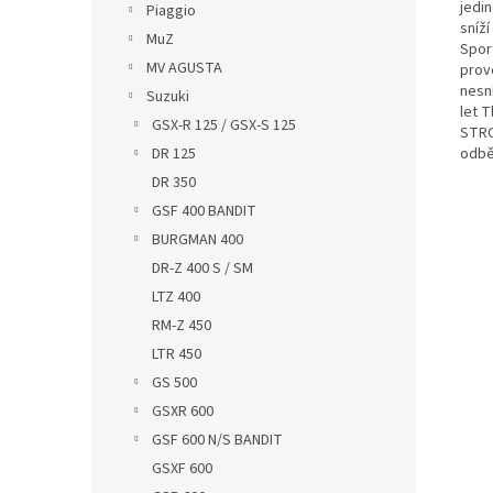
jedi
Piaggio
sníž
MuZ
Spor
MV AGUSTA
prov
nesn
Suzuki
let 
GSX-R 125 / GSX-S 125
STRO
odbě
DR 125
DR 350
GSF 400 BANDIT
BURGMAN 400
DR-Z 400 S / SM
LTZ 400
RM-Z 450
LTR 450
GS 500
GSXR 600
GSF 600 N/S BANDIT
GSXF 600