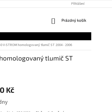
Přihlášení
NÁKUPNÍ
Prázdný košík
KOŠÍK
50 V-STROM homologovaný tlumič ST 2004 - 2006
 homologovaný tlumič ST
0 Kč
ýdny