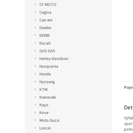
n
CF MOTO
e
Cagiva
l
Can-am
Daelim
DERBI
Ducati
GAS GAS
Harley-Davidson
Husqvarna
Honda
Hyosung
Popi
KTM
Kawasaki
Kayo
Det
Kove
Výfu
Moto Guzzi
spor
Loncin
potr