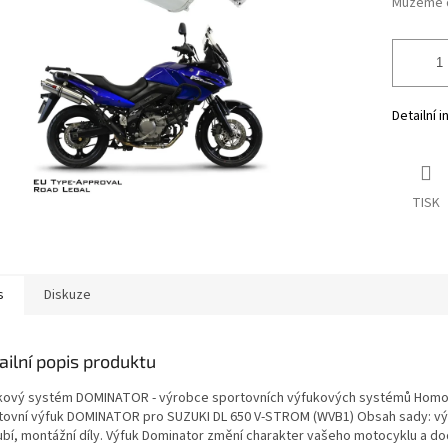
Můžeme d
Detailní 
TISK
s
Diskuze
ailní popis produktu
kový systém DOMINATOR - výrobce sportovních výfukových systémů Hom
tovní výfuk DOMINATOR pro SUZUKI DL 650 V-STROM (WVB1) Obsah sady: výf
ubí, montážní díly. Výfuk Dominator změní charakter vašeho motocyklu a d