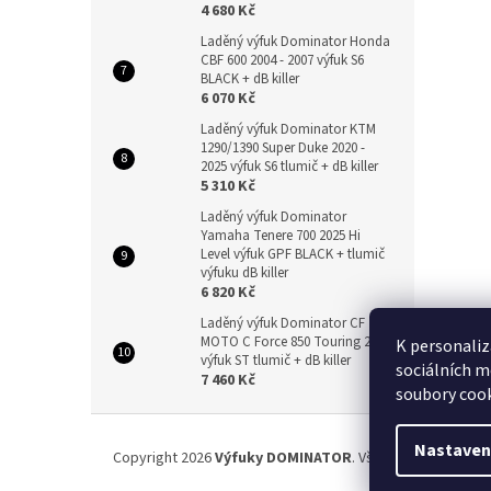
4 680 Kč
Laděný výfuk Dominator Honda
CBF 600 2004 - 2007 výfuk S6
BLACK + dB killer
6 070 Kč
Laděný výfuk Dominator KTM
1290/1390 Super Duke 2020 -
2025 výfuk S6 tlumič + dB killer
5 310 Kč
Laděný výfuk Dominator
Yamaha Tenere 700 2025 Hi
Level výfuk GPF BLACK + tlumič
výfuku dB killer
6 820 Kč
Laděný výfuk Dominator CF
MOTO C Force 850 Touring 2024
K personaliz
výfuk ST tlumič + dB killer
sociálních m
7 460 Kč
soubory cook
Z
á
Nastaven
Copyright 2026
Výfuky DOMINATOR
. Všechna práva vyhr
p