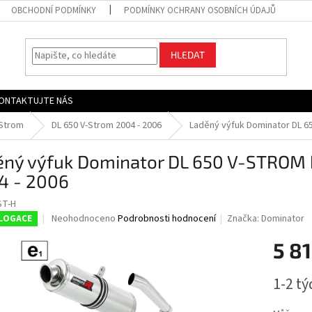
OBCHODNÍ PODMÍNKY
PODMÍNKY OCHRANY OSOBNÍCH ÚDAJŮ
HLEDAT
ONTAKTUJTE NÁS
-Strom
DL 650 V-Strom 2004 - 2006
Laděný výfuk Dominator DL 6
ěný výfuk Dominator DL 650 V-STROM
4 - 2006
ST-H
Průměrné
Neohodnoceno
Podrobnosti hodnocení
Značka:
Dominator
LOGACE
hodnocení
produktu
5 81
je
0,0
Měrná
1-2 t
z
cena:
5
hvězdiček.