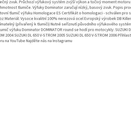
nečný zvuk. Průchozí výfukový systém zvýší výkon a točivý moment motoru
í hmotnost tlumiče. Výfuky Dominator zaručují nízký, basový zvuk. Popis pro
tovní tlumič výfuku Homologace ES Certifikát o homologaci - schválen pro si
oz Materiál: Vysoce kvalitní 100% nerezová ocel Evropský výrobek DB Killer
ímatelný (přivařený k tlumiči) Nutné seříznutí původního výfukového systé
Tlumič výfuku Dominator DOMINATOR round se hodí pro motocykly: SUZUKI DL
M 2004 SUZUKI DL 650 V-STROM 2005 SUZUKI DL 650 V-STROM 2006 Přihlast
ru na YouTube Najděte nás na Instagramu