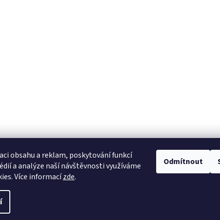
aci obsahu a reklam, poskytování funkcí
Odmítnout
édií a analýze naší návštěvnosti využíváme
ies. Více informací
zde
.
í
azena.
Upravit nastavení cookies