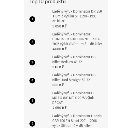
Top 10 produktů
Laděný výfuk Dominator DR 350
Tlumič výfuku ST 1990 - 1999 +
dB killer
5 050 Kč
Laděný výfuk Dominator
HONDA CB 600F HORNET 2003-
2006 výfuk OVR tlumič + dB killer
4 680 Kč
Laděný výfuk Dominator DB
Killer Medium 48-32
510 Kč
Laděný výfuk Dominator DB
Killer Hard Straight 58-32
880 Kč
Laděný výfuk Dominator CF
MOTO 800 MT-X 2025 Výfuk
DECAT
2 650 Kč
Laděný výfuk Dominator Honda
CBR 600 F4i Sport 2001 - 2006
výfuk S6 tlumič + dB killer