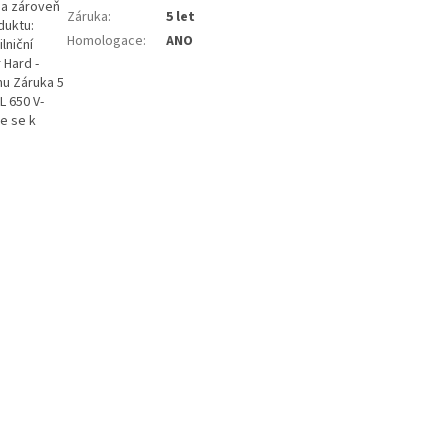
 a zároveň
Záruka
:
5 let
duktu:
Homologace
:
ANO
lniční
 Hard -
mu Záruka 5
 650 V-
e se k