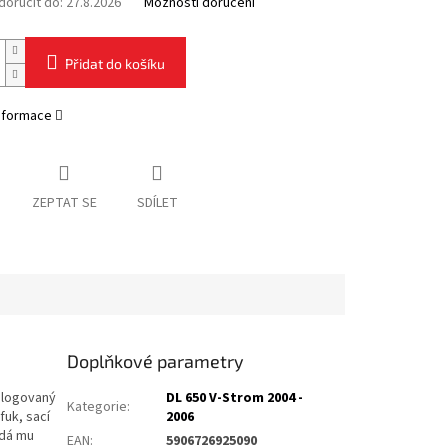
oručit do:
27.8.2026
Možnosti doručení
Přidat do košíku
informace
ZEPTAT SE
SDÍLET
Doplňkové parametry
ologovaný
DL 650 V-Strom 2004 -
Kategorie
:
uk, sací
2006
odá mu
EAN
:
5906726925090