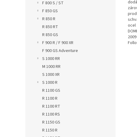
dodá
F 800 S / ST
záro
F 850 GS
prod
R 850 R
schv
ocel
R 850 RT
DOMI
R 850 GS
2009
Foll
F 900 R / F 900 XR
F 900 GS Adventure
S 1000 RR
M 1000 RR
S 1000 XR
S 1000 R
R 1100 GS
R 1100 R
R 1100 RT
R 1100 RS
R 1150 GS
R 1150 R