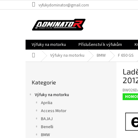
Přejít
vyfukydominator@gmail.com
na
obsah
Výfuky na motorku
Příslušenství k výfukům
K
Domů
Výfuky na motorku
BMW
F 650 GS
P
Lad
o
Přeskočit
s
201
Kategorie
kategorie
t
BW026D
r
Výfuky na motorku
HOMO
a
Aprilia
n
Access Motor
n
í
BAJAJ
p
Benelli
a
BMW