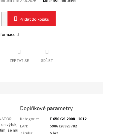
oručit do:
27.8.2026
Možnosti doručení
Přidat do košíku
informace
ZEPTAT SE
SDÍLET
Doplňkové parametry
INATOR
Kategorie
:
F 650 GS 2008 - 2012
-on výfuk,
EAN
:
5906726923782
tím, že mu
Záruka
:
5 let