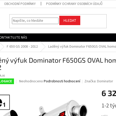
OBCHODNÍ PODMÍNKY
PODMÍNKY OCHRANY OSOBNÍCH ÚDAJŮ
HLEDAT
ONTAKTUJTE NÁS
F 650 GS 2008 - 2012
Laděný výfuk Dominator F650GS OVAL homol
ěný výfuk Dominator F650GS OVAL hom
2
A-H
Průměrné
Neohodnoceno
Podrobnosti hodnocení
Značka:
Dominator
LOGACE
hodnocení
produktu
6 3
je
0,0
Měrná
1-2 t
z
cena:
5
hvězdiček.