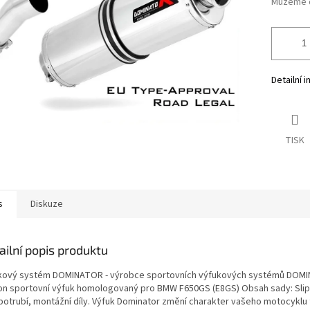
Můžeme d
Detailní 
TISK
s
Diskuze
ailní popis produktu
kový systém DOMINATOR - výrobce sportovních výfukových systémů DOM
-on sportovní výfuk homologovaný pro BMW F650GS (E8GS) Obsah sady: Slip
 potrubí, montážní díly. Výfuk Dominator změní charakter vašeho motocyklu 