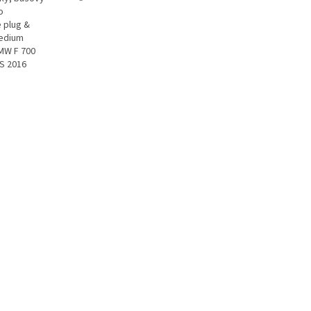
o
 plug &
Medium
BMW F 700
S 2016