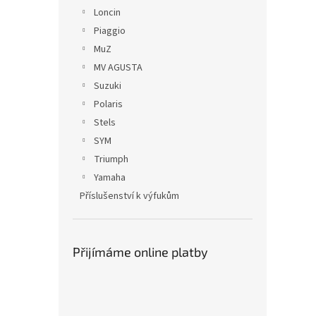
Loncin
Piaggio
MuZ
MV AGUSTA
Suzuki
Polaris
Stels
SYM
Triumph
Yamaha
Příslušenství k výfukům
Přijímáme online platby