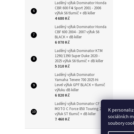
Laděný výfuk Dominator Honda
CBR 600 F4i Sport 2001 - 2006
výfuk S6 tlumič + dB killer
4 680 Kč
Laděný výfuk Dominator Honda
CBF 600 2004 - 2007 výfuk S6
BLACK + dB killer
6 070 Kč
Laděný výfuk Dominator KTM
1290/1390 Super Duke 2020 -
2025 výfuk S6 tlumič + dB killer
5 310 Kč
Laděný výfuk Dominator
Yamaha Tenere 700 2025 Hi
Level výfuk GPF BLACK + tlumič
výfuku dB killer
6 820 Kč
Laděný výfuk Dominator CF
MOTO C Force 850 Touring 2024
K personaliz
výfuk ST tlumič + dB killer
sociálních m
7 460 Kč
soubory cook
Z