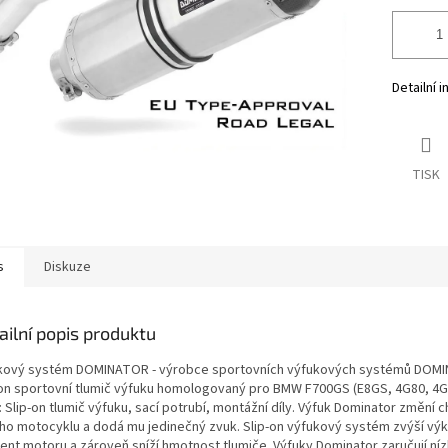
Detailní 
TISK
s
Diskuze
ailní popis produktu
kový systém DOMINATOR - výrobce sportovních výfukových systémů DOM
-on sportovní tlumič výfuku homologovaný pro BMW F700GS (E8GS, 4G80, 4
 Slip-on tlumič výfuku, sací potrubí, montážní díly. Výfuk Dominator změní 
ho motocyklu a dodá mu jedinečný zvuk. Slip-on výfukový systém zvýší výk
nt motoru a zároveň sníží hmotnost tlumiče. Výfuky Dominator zaručují ní