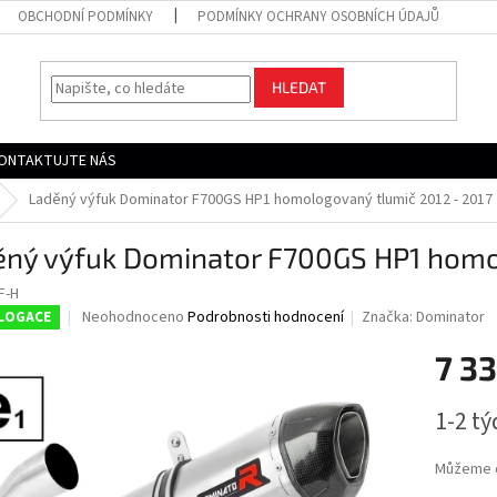
OBCHODNÍ PODMÍNKY
PODMÍNKY OCHRANY OSOBNÍCH ÚDAJŮ
HLEDAT
ONTAKTUJTE NÁS
Laděný výfuk Dominator F700GS HP1 homologovaný tlumič 2012 - 2017
ěný výfuk Dominator F700GS HP1 homo
F-H
Průměrné
Neohodnoceno
Podrobnosti hodnocení
Značka:
Dominator
LOGACE
hodnocení
produktu
7 3
je
0,0
Měrná
1-2 t
z
cena:
5
hvězdiček.
Můžeme d