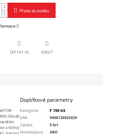
Přidat do košíku
informace
ZEPTAT SE
SDÍLET
Doplňkové parametry
INATOR
Kategorie
:
F 700 GS
G80r) Obsah
EAN
:
5906726923829
charakter
Záruka
:
5 let
on a točivý
Homologace
:
ANO
zký, basový