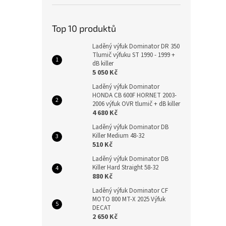
Top 10 produktů
Laděný výfuk Dominator DR 350
Tlumič výfuku ST 1990 - 1999 +
dB killer
5 050 Kč
Laděný výfuk Dominator
HONDA CB 600F HORNET 2003-
2006 výfuk OVR tlumič + dB killer
4 680 Kč
Laděný výfuk Dominator DB
Killer Medium 48-32
510 Kč
Laděný výfuk Dominator DB
Killer Hard Straight 58-32
880 Kč
Laděný výfuk Dominator CF
MOTO 800 MT-X 2025 Výfuk
DECAT
2 650 Kč