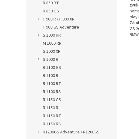
R 850 RT
zvuk
homo
R 850 GS
play
F 900 R / F 900 XR
Záru
F 900 GS Adventure
GS 2
BMW 
S 1000 RR
M 1000 RR
S 1000 XR
S 1000 R
R 1100 GS
R 1100 R
R 1100 RT
R 1100 RS
R 1150 GS
R 1150 R
R 1150 RT
R 1150 RS
R1200GS Adventure / R1200GS