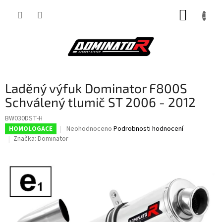
Přejít
NÁKUP
na
obsah
KOŠÍK
Laděný výfuk Dominator F800S
Schválený tlumič ST 2006 - 2012
BW030DST-H
Průměrné
Neohodnoceno
Podrobnosti hodnocení
HOMOLOGACE
hodnocení
Značka:
Dominator
produktu
je
0,0
z
5
hvězdiček.