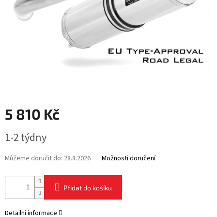
5 810 Kč
Měrná
1-2 týdny
cena:
Můžeme doručit do:
28.8.2026
Možnosti doručení
Přidat do košíku
Detailní informace