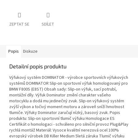
ZEPTAT SE
SDÍLET
Popis
Diskuze
Detailní popis produktu
Výfukový systém DOMINATOR - výrobce sportovních výfukových
systémů DOMINATOR Slip-on sportovní výfuk homologovaný pro
BMW F800S (E8ST) Obsah sady: Slip-on výfuk, sací potrubí,
montážní díly. Výfuk Dominator změní charakter vašeho
motocyklu a dodá mu jedinečný zvuk. Slip-on výfukový systém
zvýší výkon a točivý moment motoru a zároveň sníží hmotnost
tlumiče. Výfuky Dominator zaručují nízký, basový zvuk. Popis
produktu: Slip-on sportovní tlumič výfuku Homologace ES
Certifikát o homologaci - schváleno pro silniční provoz Plug&Play
rychlá montáž Materiál: Vysoce kvalitní nerezová ocel 100%
evropský výrobek DB Killer Medium 5letá záruka Tlumič výfuku