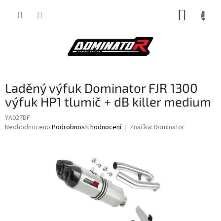
Přejít
NÁKUP
na
obsah
KOŠÍK
Laděný výfuk Dominator FJR 1300
výfuk HP1 tlumič + dB killer medium
YA027DF
Průměrné
Neohodnoceno
Podrobnosti hodnocení
Značka:
Dominator
hodnocení
produktu
je
0,0
z
5
hvězdiček.