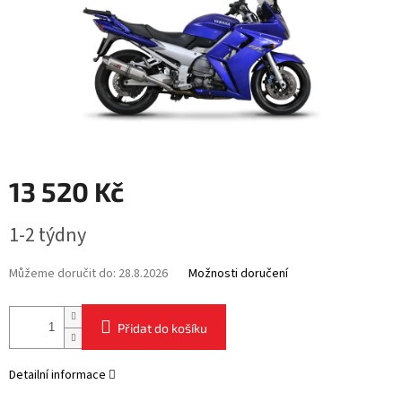
13 520 Kč
Měrná
1-2 týdny
cena:
Můžeme doručit do:
28.8.2026
Možnosti doručení
Přidat do košíku
Detailní informace