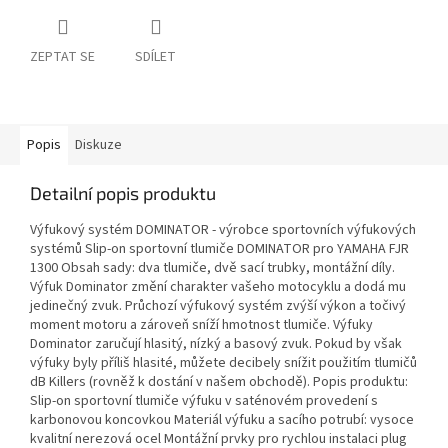
ZEPTAT SE
SDÍLET
Popis
Diskuze
Detailní popis produktu
Výfukový systém DOMINATOR - výrobce sportovních výfukových
systémů Slip-on sportovní tlumiče DOMINATOR pro YAMAHA FJR
1300 Obsah sady: dva tlumiče, dvě sací trubky, montážní díly.
Výfuk Dominator změní charakter vašeho motocyklu a dodá mu
jedinečný zvuk. Průchozí výfukový systém zvýší výkon a točivý
moment motoru a zároveň sníží hmotnost tlumiče. Výfuky
Dominator zaručují hlasitý, nízký a basový zvuk. Pokud by však
výfuky byly příliš hlasité, můžete decibely snížit použitím tlumičů
dB Killers (rovněž k dostání v našem obchodě). Popis produktu:
Slip-on sportovní tlumiče výfuku v saténovém provedení s
karbonovou koncovkou Materiál výfuku a sacího potrubí: vysoce
kvalitní nerezová ocel Montážní prvky pro rychlou instalaci plug