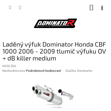
Přejít
NÁKUP
na
obsah
KOŠÍK
Laděný výfuk Dominator Honda CBF
1000 2006 - 2009 tlumič výfuku OV
+ dB killer medium
HO017DA
Průměrné
Neohodnoceno
Podrobnosti hodnocení
Značka:
Dominator
hodnocení
produktu
je
0,0
z
5
hvězdiček.