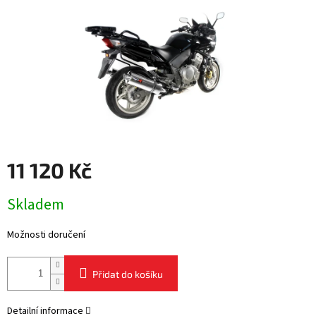
11 120 Kč
Měrná
Skladem
cena:
Možnosti doručení
Přidat do košíku
Detailní informace