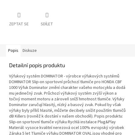
ZEPTAT SE
SDÍLET
Popis
Diskuze
Detailní popis produktu
Výfukový systém DOMINATOR - výrobce výfukových systémů
DOMINATOR Slip-on sportovní průchozí tlumiče pro HONDA CBF
1000 Výfuk Dominator změní charakter vašeho motocyklu a dodá
mu jedinečný zvuk. Průchozí výfukový systém zvýší výkon a
točivý moment motoru a zároveň sníží hmotnost tlumiče. Výfuky
Dominator zaručují hlasitý, nízký a basový zvuk. Pokud by však
výfuky byly příliš hlasité, můžete decibely snížit použitím tlumičů
dB Killers (rovněž k dostání v našem obchodě). Popis produktu:
Slip-on sportovní tlumiče výfuku Rychlá instalace Plug&Play
Materiál: vysoce kvalitní nerezová ocel 100% evropský výrobek
Záruka 5 let Tlumiče výfuku DOMINATOR OVAL jsou vhodné pro