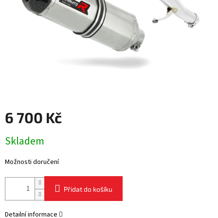
6 700 Kč
Měrná
Skladem
cena:
Možnosti doručení
Přidat do košíku
Detailní informace