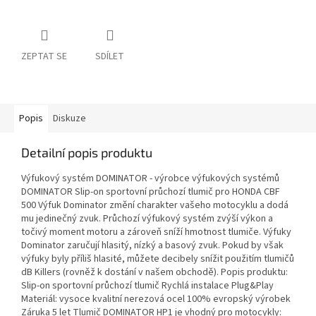
ZEPTAT SE
SDÍLET
Popis
Diskuze
Detailní popis produktu
Výfukový systém DOMINATOR - výrobce výfukových systémů
DOMINATOR Slip-on sportovní průchozí tlumič pro HONDA CBF
500 Výfuk Dominator změní charakter vašeho motocyklu a dodá
mu jedinečný zvuk. Průchozí výfukový systém zvýší výkon a
točivý moment motoru a zároveň sníží hmotnost tlumiče. Výfuky
Dominator zaručují hlasitý, nízký a basový zvuk. Pokud by však
výfuky byly příliš hlasité, můžete decibely snížit použitím tlumičů
dB Killers (rovněž k dostání v našem obchodě). Popis produktu:
Slip-on sportovní průchozí tlumič Rychlá instalace Plug&Play
Materiál: vysoce kvalitní nerezová ocel 100% evropský výrobek
Záruka 5 let Tlumič DOMINATOR HP1 je vhodný pro motocykly: