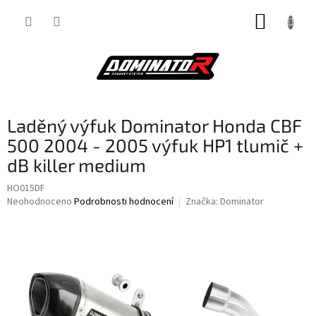
Přejít
NÁKUP
na
obsah
KOŠÍK
Laděný výfuk Dominator Honda CBF
500 2004 - 2005 výfuk HP1 tlumič +
dB killer medium
HO015DF
Průměrné
Neohodnoceno
Podrobnosti hodnocení
Značka:
Dominator
hodnocení
produktu
je
0,0
z
5
hvězdiček.