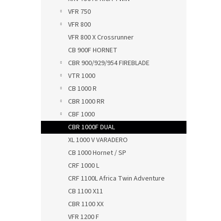
VFR 750
VFR 800
VFR 800 X Crossrunner
CB 900F HORNET
CBR 900/929/954 FIREBLADE
VTR 1000
CB 1000 R
CBR 1000 RR
CBF 1000
CBR 1000F DUAL
XL 1000 V VARADERO
CB 1000 Hornet / SP
CRF 1000 L
CRF 1100L Africa Twin Adventure
CB 1100 X11
CBR 1100 XX
VFR 1200 F