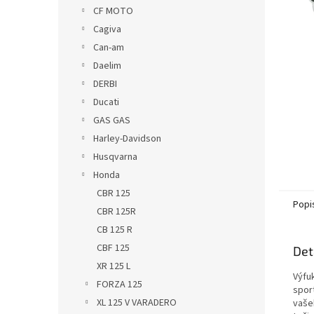
n
CF MOTO
e
Cagiva
l
Can-am
Daelim
DERBI
Ducati
GAS GAS
Harley-Davidson
Husqvarna
Honda
CBR 125
Popi
CBR 125R
CB 125 R
CBF 125
Det
XR 125 L
Výfu
FORZA 125
spor
XL 125 V VARADERO
vaše