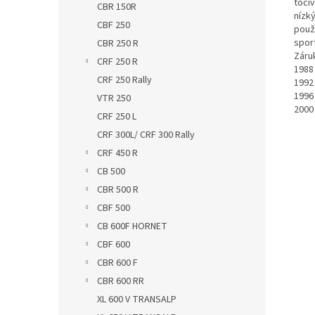
toči
CBR 150R
nízký
CBF 250
použ
spor
CBR 250 R
Záru
CRF 250 R
1988
CRF 250 Rally
1992
1996
VTR 250
2000
CRF 250 L
CRF 300L/ CRF 300 Rally
CRF 450 R
CB 500
CBR 500 R
CBF 500
CB 600F HORNET
CBF 600
CBR 600 F
CBR 600 RR
XL 600 V TRANSALP