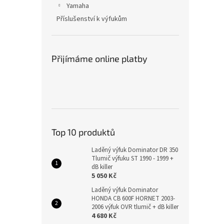
Yamaha
Příslušenství k výfukům
Přijímáme online platby
Top 10 produktů
Laděný výfuk Dominator DR 350
Tlumič výfuku ST 1990 - 1999 +
dB killer
5 050 Kč
Laděný výfuk Dominator
HONDA CB 600F HORNET 2003-
2006 výfuk OVR tlumič + dB killer
4 680 Kč