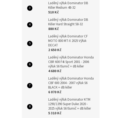
Laděný výfuk Dominator DB
Killer Medium 48-32
510 Kč
Laděný výfuk Dominator DB
Killer Hard Straight 58-32
880 Kč
Laděný výfuk Dominator CF
MOTO 800 MT-X 2025 Výfuk
DECAT
2 650 Kč
Laděný výfuk Dominator Honda
CBR 600 F4i Sport 2001 - 2006
výfuk S6 tlumič + dB killer
4 680 Kč
Laděný výfuk Dominator Honda
CBF 600 2004 - 2007 výfuk S6
BLACK + dB killer
6 070 Kč
Laděný výfuk Dominator KTM
1290/1390 Super Duke 2020 -
2025 výfuk S6 tlumič + dB killer
5 310 Kč