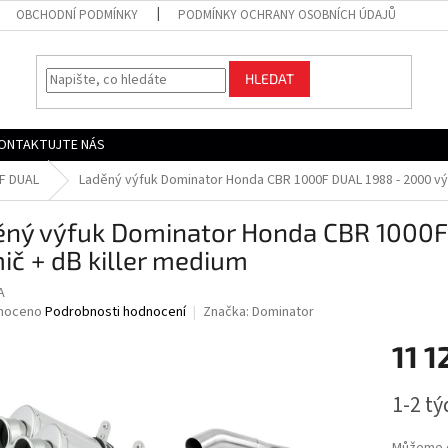
OBCHODNÍ PODMÍNKY
PODMÍNKY OCHRANY OSOBNÍCH ÚDAJŮ
HLEDAT
ONTAKTUJTE NÁS
F DUAL
Laděný výfuk Dominator Honda CBR 1000F DUAL 1988 - 2000 výf
ěný výfuk Dominator Honda CBR 1000F
ič + dB killer medium
A
né
noceno
Podrobnosti hodnocení
Značka:
Dominator
ní
11 1
u
Měrná
1-2 t
cena:
ek.