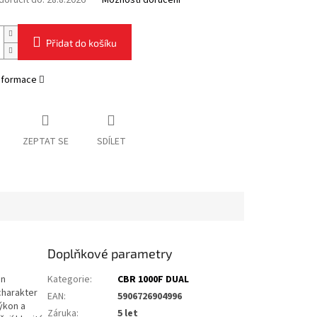
oručit do:
28.8.2026
Možnosti doručení
Přidat do košíku
informace
ZEPTAT SE
SDÍLET
Doplňkové parametry
on
Kategorie
:
CBR 1000F DUAL
charakter
EAN
:
5906726904996
ýkon a
Záruka
:
5 let