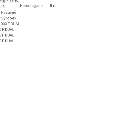
jí hlasitý,
Homologace
:
Ne
ížit
: Násuvné
ý výrobek
1000 F DUAL
0 F DUAL
0 F DUAL
0 F DUAL