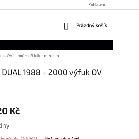
Přihlášení
NÁKUPNÍ
Prázdný košík
KOŠÍK
uk OV tlumič + dB killer medium
 DUAL 1988 - 2000 výfuk OV
20 Kč
ýdny