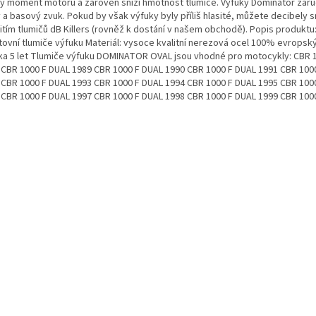
vý moment motoru a zároveň sníží hmotnost tlumiče. Výfuky Dominator zaruču
 a basový zvuk. Pokud by však výfuky byly příliš hlasité, můžete decibely sn
itím tlumičů dB Killers (rovněž k dostání v našem obchodě). Popis produktu
tovní tlumiče výfuku Materiál: vysoce kvalitní nerezová ocel 100% evropsk
ka 5 let Tlumiče výfuku DOMINATOR OVAL jsou vhodné pro motocykly: CBR 
 CBR 1000 F DUAL 1989 CBR 1000 F DUAL 1990 CBR 1000 F DUAL 1991 CBR 100
 CBR 1000 F DUAL 1993 CBR 1000 F DUAL 1994 CBR 1000 F DUAL 1995 CBR 100
 CBR 1000 F DUAL 1997 CBR 1000 F DUAL 1998 CBR 1000 F DUAL 1999 CBR 100