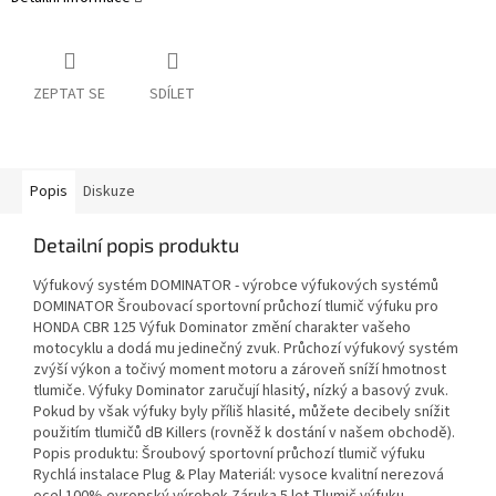
ZEPTAT SE
SDÍLET
Popis
Diskuze
Detailní popis produktu
Výfukový systém DOMINATOR - výrobce výfukových systémů
DOMINATOR Šroubovací sportovní průchozí tlumič výfuku pro
HONDA CBR 125 Výfuk Dominator změní charakter vašeho
motocyklu a dodá mu jedinečný zvuk. Průchozí výfukový systém
zvýší výkon a točivý moment motoru a zároveň sníží hmotnost
tlumiče. Výfuky Dominator zaručují hlasitý, nízký a basový zvuk.
Pokud by však výfuky byly příliš hlasité, můžete decibely snížit
použitím tlumičů dB Killers (rovněž k dostání v našem obchodě).
Popis produktu: Šroubový sportovní průchozí tlumič výfuku
Rychlá instalace Plug & Play Materiál: vysoce kvalitní nerezová