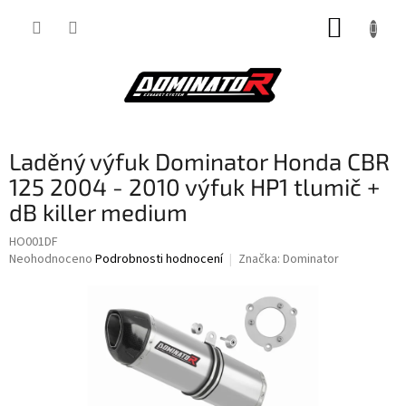
Přejít
NÁKUP
na
obsah
KOŠÍK
Laděný výfuk Dominator Honda CBR
125 2004 - 2010 výfuk HP1 tlumič +
dB killer medium
HO001DF
Průměrné
Neohodnoceno
Podrobnosti hodnocení
Značka:
Dominator
hodnocení
produktu
je
0,0
z
5
hvězdiček.