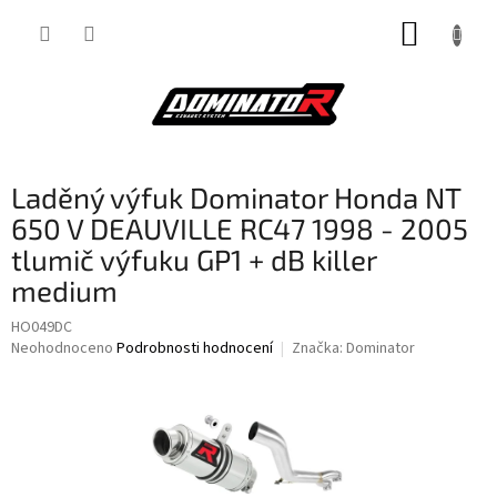
Přejít
NÁKUP
na
obsah
KOŠÍK
Laděný výfuk Dominator Honda NT
650 V DEAUVILLE RC47 1998 - 2005
tlumič výfuku GP1 + dB killer
medium
HO049DC
Průměrné
Neohodnoceno
Podrobnosti hodnocení
Značka:
Dominator
hodnocení
produktu
je
0,0
z
5
hvězdiček.