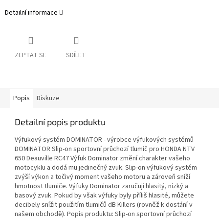
Detailní informace
ZEPTAT SE
SDÍLET
Popis
Diskuze
Detailní popis produktu
Výfukový systém DOMINATOR - výrobce výfukových systémů
DOMINATOR Slip-on sportovní průchozí tlumič pro HONDA NTV
650 Deauville RC47 Výfuk Dominator změní charakter vašeho
motocyklu a dodá mu jedinečný zvuk. Slip-on výfukový systém
zvýší výkon a točivý moment vašeho motoru a zároveň sníží
hmotnost tlumiče. Výfuky Dominator zaručují hlasitý, nízký a
basový zvuk. Pokud by však výfuky byly příliš hlasité, můžete
decibely snížit použitím tlumičů dB Killers (rovněž k dostání v
našem obchodě). Popis produktu: Slip-on sportovní průchozí