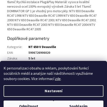
tlumič Rychlá instalace Plug&Play Materiál: vysoce kvalitní
nerezová ocel 100% evropský výrobek Záruka 5 let Tlumič
DOMINATOR GP 1 je vhodný pro motocykly: NTV 650 Deauville
RC47 1998 NTV 650 Deauville RC47 1999 NTV 650 Deauville RC47
2000 NTV 650 Deauville RC47 2001 NTV 650 Deauville RC47 2002
NTV 650 Deauville RC47 2003 NTV 650 Deauville RC47 2004 NTV
650 Deauville RC47 2005
Doplňkové parametry
Kategorie
:
NT 650 V Deauville
EAN
:
5906726906020
Záruka
:
5 let
Homologace
:
Ne
K personalizaci obsahu a reklam, poskytování funkcí
sociálních médií a analýze naší návštěvnosti využíváme
Z
soubory cookies. Více informací
zde
.
á
Vytvořil Shoptet
p
Nastavení
a
t
Copyright 2026
Výfuky DOMINATOR
. Všechna práva vyhrazena.
í
Odmítnout
Souhlasím
Upravit nastavení cookies