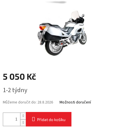
5 050 Kč
Měrná
1-2 týdny
cena:
Můžeme doručit do:
28.8.2026
Možnosti doručení
Přidat do košíku