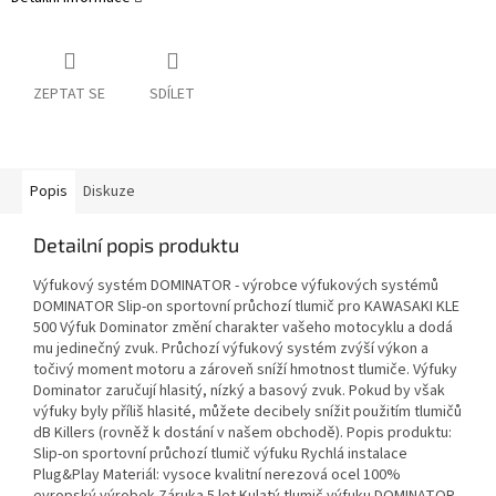
ZEPTAT SE
SDÍLET
Popis
Diskuze
Detailní popis produktu
Výfukový systém DOMINATOR - výrobce výfukových systémů
DOMINATOR Slip-on sportovní průchozí tlumič pro KAWASAKI KLE
500 Výfuk Dominator změní charakter vašeho motocyklu a dodá
mu jedinečný zvuk. Průchozí výfukový systém zvýší výkon a
točivý moment motoru a zároveň sníží hmotnost tlumiče. Výfuky
Dominator zaručují hlasitý, nízký a basový zvuk. Pokud by však
výfuky byly příliš hlasité, můžete decibely snížit použitím tlumičů
dB Killers (rovněž k dostání v našem obchodě). Popis produktu:
Slip-on sportovní průchozí tlumič výfuku Rychlá instalace
Plug&Play Materiál: vysoce kvalitní nerezová ocel 100%