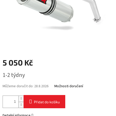
5 050 Kč
Měrná
1-2 týdny
cena:
Můžeme doručit do:
28.8.2026
Možnosti doručení
Přidat do košíku
Detailní informace