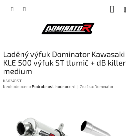
Přejít
NÁKUP
na
obsah
KOŠÍK
Laděný výfuk Dominator Kawasaki
KLE 500 výfuk ST tlumič + dB killer
medium
KA024DST
Průměrné
Neohodnoceno
Podrobnosti hodnocení
Značka:
Dominator
hodnocení
produktu
je
0,0
z
5
hvězdiček.