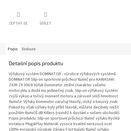
ZEPTAT SE
SDÍLET
Popis
Diskuze
Detailní popis produktu
Výfukový systém DOMINATOR - výrobce výfukových systémů
DOMINATOR Slip-on sportovní průchozí tlumič pro KAWASAKI
ZX3R ZX 300 R Výfuk Dominator změní charakter vašeho
motocyklu a dodá mu jedinečný zvuk. Slip-on výfukový systém
zvýší výkon a točivý moment motoru a zároveň sníží hmotnost
tlumiče. Výfuky Dominator zaručují hlasitý, nízký a basový zvuk.
Pokud by však výfuky byly příliš hlasité, můžete decibely snížit
použitím tlumičů dB Killers (rovněž k dostání v našem obchodě).
Popis produktu: Slip-on sportovní průchozí tlumič výfuku Rychlá
instalace Plug&Play Materiál: vysoce kvalitní nerezová ocel
100% evropský výrobek Záruka 5 let Kulatý tlumič výfuku