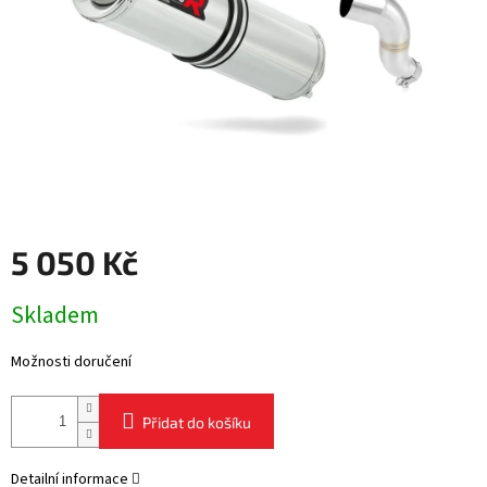
5 050 Kč
Měrná
Skladem
cena:
Možnosti doručení
Přidat do košíku
Detailní informace