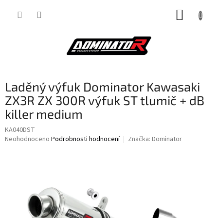
Přejít
NÁKUP
na
obsah
KOŠÍK
Laděný výfuk Dominator Kawasaki
ZX3R ZX 300R výfuk ST tlumič + dB
killer medium
KA040DST
Průměrné
Neohodnoceno
Podrobnosti hodnocení
Značka:
Dominator
hodnocení
produktu
je
0,0
z
5
hvězdiček.