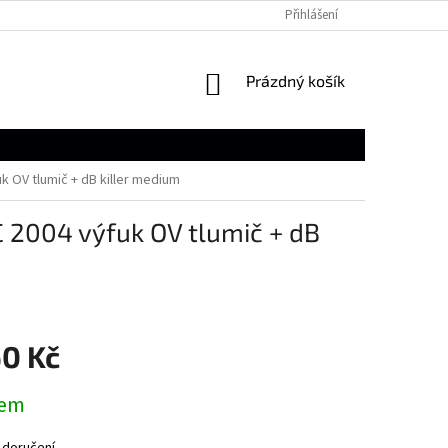
Přihlášení
NÁKUPNÍ
Prázdný košík
KOŠÍK
 OV tlumič + dB killer medium
 2004 výfuk OV tlumič + dB
60 Kč
dem