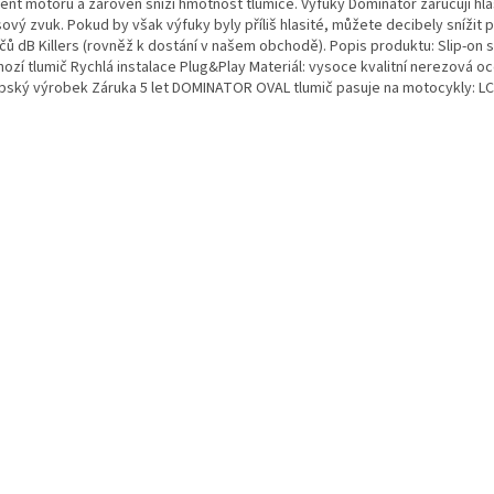
nt motoru a zároveň sníží hmotnost tlumiče. Výfuky Dominator zaručují hlas
ový zvuk. Pokud by však výfuky byly příliš hlasité, můžete decibely snížit 
ičů dB Killers (rovněž k dostání v našem obchodě). Popis produktu: Slip-on 
hozí tlumič Rychlá instalace Plug&Play Materiál: vysoce kvalitní nerezová o
pský výrobek Záruka 5 let DOMINATOR OVAL tlumič pasuje na motocykly: L