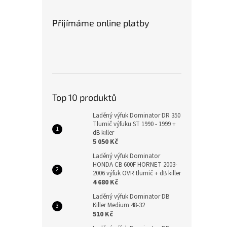
Přijímáme online platby
Top 10 produktů
Laděný výfuk Dominator DR 350
Tlumič výfuku ST 1990 - 1999 +
dB killer
5 050 Kč
Laděný výfuk Dominator
HONDA CB 600F HORNET 2003-
2006 výfuk OVR tlumič + dB killer
4 680 Kč
Laděný výfuk Dominator DB
Killer Medium 48-32
510 Kč