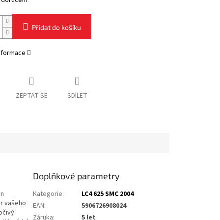
 doručení
Přidat do košíku
informace
ZEPTAT SE
SDÍLET
Doplňkové parametry
on
Kategorie
:
LC4 625 SMC 2004
er vašeho
EAN
:
5906726908024
očivý
Záruka
:
5 let