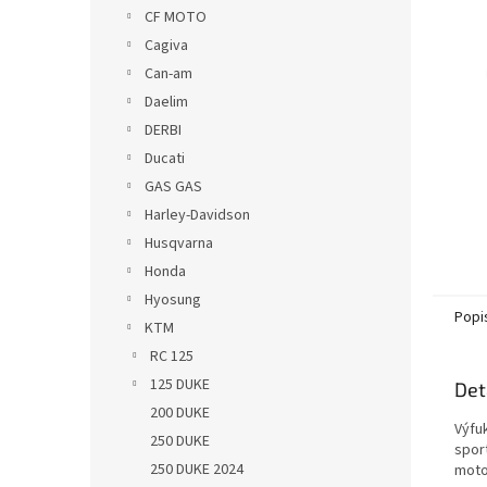
n
CF MOTO
e
Cagiva
l
Can-am
Daelim
DERBI
Ducati
GAS GAS
Harley-Davidson
Husqvarna
Honda
Hyosung
Popi
KTM
RC 125
125 DUKE
Det
200 DUKE
Výfu
250 DUKE
spor
250 DUKE 2024
moto