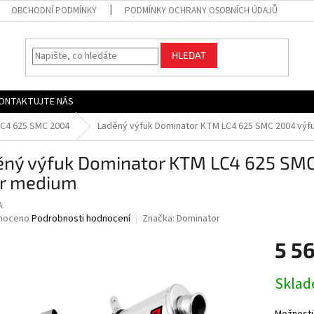
OBCHODNÍ PODMÍNKY
PODMÍNKY OCHRANY OSOBNÍCH ÚDAJŮ
HLEDAT
ONTAKTUJTE NÁS
LC4 625 SMC 2004
Laděný výfuk Dominator KTM LC4 625 SMC 2004 výfuk
ěný výfuk Dominator KTM LC4 625 SMC
er medium
A
né
noceno
Podrobnosti hodnocení
Značka:
Dominator
ní
5 5
u
Měrná
Skla
cena:
ek.