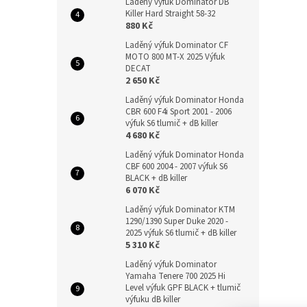
Laděný výfuk Dominator DB
Killer Hard Straight 58-32
880 Kč
Laděný výfuk Dominator CF
MOTO 800 MT-X 2025 Výfuk
DECAT
2 650 Kč
Laděný výfuk Dominator Honda
CBR 600 F4i Sport 2001 - 2006
výfuk S6 tlumič + dB killer
4 680 Kč
Laděný výfuk Dominator Honda
CBF 600 2004 - 2007 výfuk S6
BLACK + dB killer
6 070 Kč
Laděný výfuk Dominator KTM
1290/1390 Super Duke 2020 -
2025 výfuk S6 tlumič + dB killer
5 310 Kč
Laděný výfuk Dominator
Yamaha Tenere 700 2025 Hi
Level výfuk GPF BLACK + tlumič
výfuku dB killer