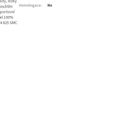
itý, nízký
Homologace
:
Ne
použitím
sportovní
cel 100%
C4 625 SMC