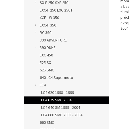
mome
SX-F 250 SXF 250
a bas
EXC-F 250 EXC 250 F
tlum
průc
XCF - W 350
evro
EXC-F 350
2004
RC 390
390 ADVENTURE
390 DUKE
EXC 450
525 SX
625 SMC
640 LC4 Supermoto
LC4
LC4 620 1998 - 1999
LC4 625 SMC 2004
LC4 640 SM 1999 - 2004
LC4 660 SMC 2003 - 2004
660 SMC