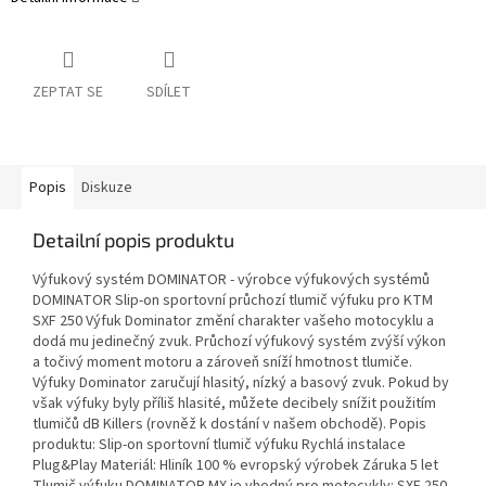
ZEPTAT SE
SDÍLET
Popis
Diskuze
Detailní popis produktu
Výfukový systém DOMINATOR - výrobce výfukových systémů
DOMINATOR Slip-on sportovní průchozí tlumič výfuku pro KTM
SXF 250 Výfuk Dominator změní charakter vašeho motocyklu a
dodá mu jedinečný zvuk. Průchozí výfukový systém zvýší výkon
a točivý moment motoru a zároveň sníží hmotnost tlumiče.
Výfuky Dominator zaručují hlasitý, nízký a basový zvuk. Pokud by
však výfuky byly příliš hlasité, můžete decibely snížit použitím
tlumičů dB Killers (rovněž k dostání v našem obchodě). Popis
produktu: Slip-on sportovní tlumič výfuku Rychlá instalace
Plug&Play Materiál: Hliník 100 % evropský výrobek Záruka 5 let