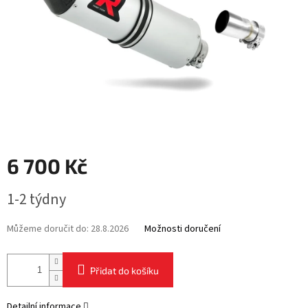
6 700 Kč
Měrná
1-2 týdny
cena:
Můžeme doručit do:
28.8.2026
Možnosti doručení
Přidat do košíku
Detailní informace