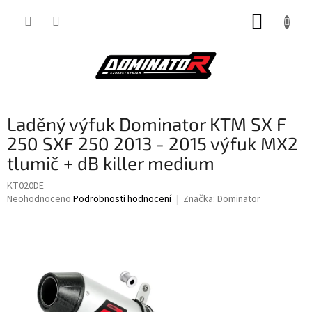
Přejít
NÁKUP
na
obsah
KOŠÍK
Laděný výfuk Dominator KTM SX F
250 SXF 250 2013 - 2015 výfuk MX2
tlumič + dB killer medium
KT020DE
Průměrné
Neohodnoceno
Podrobnosti hodnocení
Značka:
Dominator
hodnocení
produktu
je
0,0
z
5
hvězdiček.