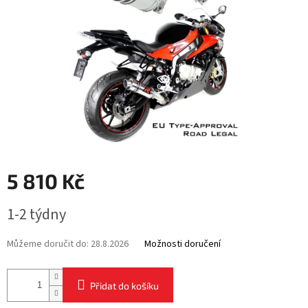
5 810 Kč
Měrná
1-2 týdny
cena:
Můžeme doručit do:
28.8.2026
Možnosti doručení
Přidat do košíku