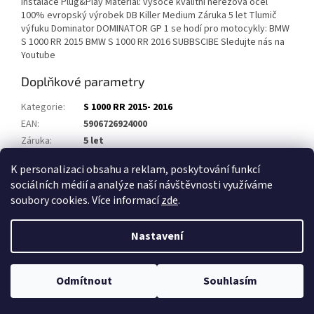
instalace Plug&Play Materiál: vysoce kvalitní nerezová ocel
100% evropský výrobek DB Killer Medium Záruka 5 let Tlumič
výfuku Dominator DOMINATOR GP 1 se hodí pro motocykly: BMW
S 1000 RR 2015 BMW S 1000 RR 2016 SUBBSCIBE Sledujte nás na
Youtube
Doplňkové parametry
Kategorie
:
S 1000 RR 2015- 2016
EAN
:
5906726924000
Záruka
:
5 let
Homologace
:
ANO
K personalizaci obsahu a reklam, poskytování funkcí
sociálních médií a analýze naší návštěvnosti využíváme
Z
soubory cookies. Více informací
zde
.
á
Vytvořil Shoptet
p
Nastavení
a
t
Copyright 2026
Výfuky DOMINATOR
. Všechna práva vyhrazena.
í
Odmítnout
Souhlasím
Upravit nastavení cookies