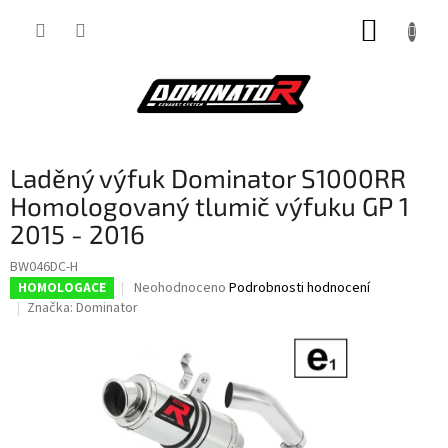
Přejít
NÁKUP
na
obsah
KOŠÍK
Laděný výfuk Dominator S1000RR
Homologovaný tlumič výfuku GP 1
2015 - 2016
BW046DC-H
Průměrné
Neohodnoceno
Podrobnosti hodnocení
HOMOLOGACE
hodnocení
Značka:
Dominator
produktu
je
0,0
z
5
hvězdiček.