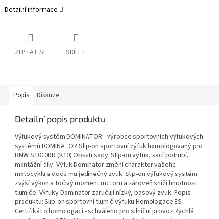
Detailní informace
ZEPTAT SE
SDÍLET
Popis
Diskuze
Detailní popis produktu
Výfukový systém DOMINATOR - výrobce sportovních výfukových
systémů DOMINATOR Slip-on sportovní výfuk homologovaný pro
BMW S1000RR (K10) Obsah sady: Slip-on výfuk, sací potrubí,
montážní díly. Výfuk Dominator změní charakter vašeho
motocyklu a dodá mu jedinečný zvuk. Slip-on výfukový systém
zvýší výkon a točivý moment motoru a zároveň sníží hmotnost
tlumiče. Výfuky Dominator zaručují nízký, basový zvuk. Popis
produktu: Slip-on sportovní tlumič výfuku Homologace ES
Certifikát o homologaci - schváleno pro silniční provoz Rychlá