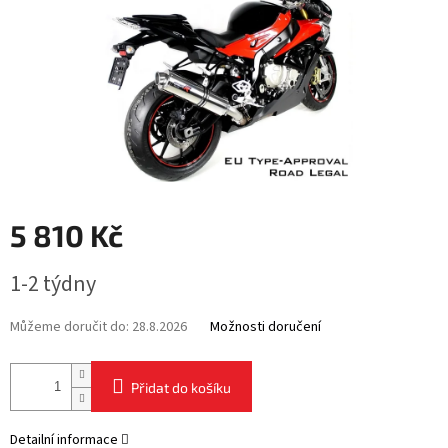
5 810 Kč
Měrná
1-2 týdny
cena:
Můžeme doručit do:
28.8.2026
Možnosti doručení
Přidat do košíku
Detailní informace