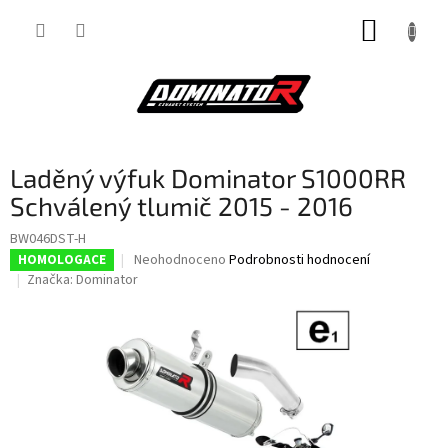
Přejít
NÁKUP
na
obsah
KOŠÍK
Laděný výfuk Dominator S1000RR
Schválený tlumič 2015 - 2016
BW046DST-H
Průměrné
Neohodnoceno
Podrobnosti hodnocení
HOMOLOGACE
hodnocení
Značka:
Dominator
produktu
je
0,0
z
5
hvězdiček.