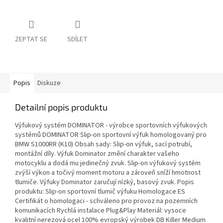
ZEPTAT SE
SDÍLET
Popis
Diskuze
Detailní popis produktu
Výfukový systém DOMINATOR - výrobce sportovních výfukových
systémů DOMINATOR Slip-on sportovní výfuk homologovaný pro
BMW S1000RR (K10) Obsah sady: Slip-on výfuk, sací potrubí,
montážní díly. Výfuk Dominator změní charakter vašeho
motocyklu a dodá mu jedinečný zvuk. Slip-on výfukový systém
zvýší výkon a točivý moment motoru a zároveň sníží hmotnost
tlumiče. Výfuky Dominator zaručují nízký, basový zvuk. Popis
produktu: Slip-on sportovní tlumič výfuku Homologace ES
Certifikát o homologaci - schváleno pro provoz na pozemních
komunikacích Rychlá instalace Plug&Play Materiál: vysoce
kvalitní nerezová ocel 100% evropský výrobek DB Killer Medium