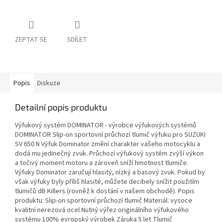
ZEPTAT SE
SDÍLET
Popis
Diskuze
Detailní popis produktu
Výfukový systém DOMINATOR - výrobce výfukových systémů
DOMINATOR Slip-on sportovní průchozí tlumič výfuku pro SUZUKI
SV 650 N Výfuk Dominator změní charakter vašeho motocyklu a
dodá mu jedinečný zvuk. Průchozí výfukový systém zvýší výkon
a točivý moment motoru a zároveň sníží hmotnost tlumiče.
Výfuky Dominator zaručují hlasitý, nízký a basový zvuk. Pokud by
však výfuky byly příliš hlasité, můžete decibely snížit použitím
tlumičů dB Killers (rovněž k dostání v našem obchodě). Popis
produktu: Slip-on sportovní průchozí tlumič Materiál: vysoce
kvalitní nerezová ocel Nutný výřez originálního výfukového
systému 100% evropský výrobek Záruka 5 let Tlumič