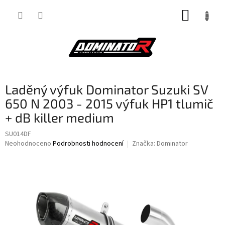
Přejít
NÁKUP
na
obsah
KOŠÍK
Laděný výfuk Dominator Suzuki SV
650 N 2003 - 2015 výfuk HP1 tlumič
+ dB killer medium
SU014DF
Průměrné
Neohodnoceno
Podrobnosti hodnocení
Značka:
Dominator
hodnocení
produktu
je
0,0
z
5
hvězdiček.