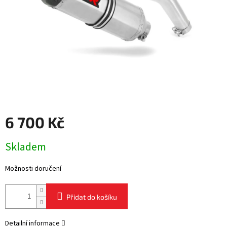
6 700 Kč
Měrná
Skladem
cena:
Možnosti doručení
Přidat do košíku
Detailní informace