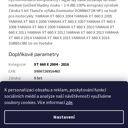
Rychlomontážní komponenty Plug&Play Sada obsahuje dB killer
medium (snížení hladiny zvuku ~ 2-4 dB) 100% evropský výrobek
Záruka 5 let Tlumiče výfuku Dominator DOMINATOR HP1 se hodí
pro motocykly: YAMAHA XT 660 X 2004 YAMAHA XT 660 X 2005
YAMAHA XT 660 X 2006 YAMAHA XT 660 X 2007 YAMAHA XT 660 X
2008 YAMAHA XT 660 X 2009 YAMAHA XT 660 X 2010 YAMAHA XT
660 X 2011 YAMAHA XT 660 X 2012 YAMAHA XT 660 X 2013 YAMAHA
XT 660 X 2014 YAMAHA XT 660 X 2015 YAMAHA XT 660 X 2016
SUBBSCIBE Us on Youtube
Doplňkové parametry
Kategorie
:
XT 660 X 2004 - 2016
EAN
:
5906726916463
Záruka
:
5 let
Homologace
:
Ne
K personalizaci obsahu a reklam, poskytování funkcí
sociálních médií a analýze naší návštěvnosti využíváme
Z
soubory cookies. Více informací
zde
.
á
Vytvořil Shoptet
p
Nastavení
a
t