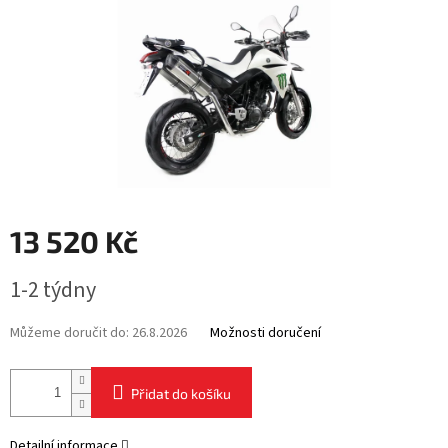
13 520 Kč
Měrná
1-2 týdny
cena:
Můžeme doručit do:
26.8.2026
Možnosti doručení
Přidat do košíku
Detailní informace