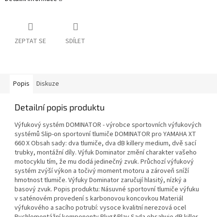
ZEPTAT SE
SDÍLET
Popis
Diskuze
Detailní popis produktu
Výfukový systém DOMINATOR - výrobce sportovních výfukových
systémů Slip-on sportovní tlumiče DOMINATOR pro YAMAHA XT
660 X Obsah sady: dva tlumiče, dva dB killery medium, dvě sací
trubky, montážní díly. Výfuk Dominator změní charakter vašeho
motocyklu tím, že mu dodá jedinečný zvuk. Průchozí výfukový
systém zvýší výkon a točivý moment motoru a zároveň sníží
hmotnost tlumiče. Výfuky Dominator zaručují hlasitý, nízký a
basový zvuk. Popis produktu: Násuvné sportovní tlumiče výfuku
v saténovém provedení s karbonovou koncovkou Materiál
výfukového a sacího potrubí: vysoce kvalitní nerezová ocel