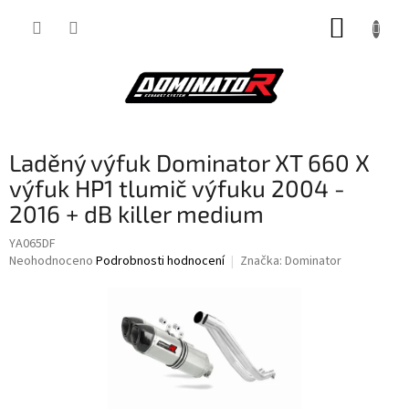
Přejít
NÁKUP
na
obsah
KOŠÍK
Laděný výfuk Dominator XT 660 X
výfuk HP1 tlumič výfuku 2004 -
2016 + dB killer medium
YA065DF
Průměrné
Neohodnoceno
Podrobnosti hodnocení
Značka:
Dominator
hodnocení
produktu
je
0,0
z
5
hvězdiček.