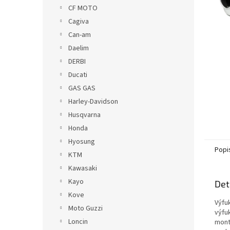
n
CF MOTO
e
Cagiva
l
Can-am
Daelim
DERBI
Ducati
GAS GAS
Harley-Davidson
Husqvarna
Honda
Hyosung
Popi
KTM
Kawasaki
Kayo
Det
Kove
Výfu
Moto Guzzi
výfu
Loncin
mont