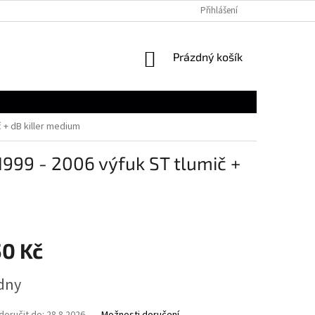
Přihlášení
NÁKUPNÍ
Prázdný košík
KOŠÍK
 + dB killer medium
999 - 2006 výfuk ST tlumič +
50 Kč
ýdny