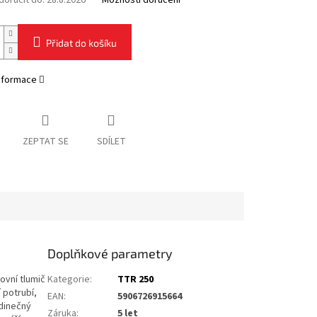
oručit do:
28.8.2026
Možnosti doručení
Přidat do košíku
informace
ZEPTAT SE
SDÍLET
Doplňkové parametry
vní tlumič
Kategorie
:
TTR 250
 potrubí,
EAN
:
5906726915664
dinečný
Záruka
:
5 let