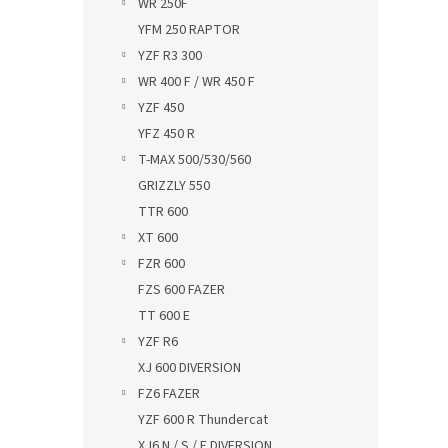
WR 250F
YFM 250 RAPTOR
YZF R3 300
WR 400 F / WR 450 F
YZF 450
YFZ 450 R
T-MAX 500/530/560
GRIZZLY 550
TTR 600
XT 600
FZR 600
FZS 600 FAZER
TT 600 E
YZF R6
XJ 600 DIVERSION
FZ6 FAZER
YZF 600 R Thundercat
XJ6 N / S / F DIVERSION