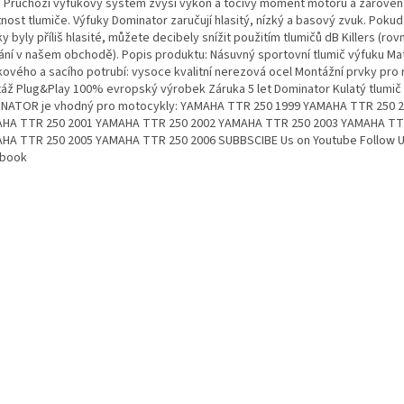
. Průchozí výfukový systém zvýší výkon a točivý moment motoru a zároveň 
nost tlumiče. Výfuky Dominator zaručují hlasitý, nízký a basový zvuk. Pokud
y byly příliš hlasité, můžete decibely snížit použitím tlumičů dB Killers (rov
ání v našem obchodě). Popis produktu: Násuvný sportovní tlumič výfuku Mat
kového a sacího potrubí: vysoce kvalitní nerezová ocel Montážní prvky pro 
áž Plug&Play 100% evropský výrobek Záruka 5 let Dominator Kulatý tlumič
NATOR je vhodný pro motocykly: YAMAHA TTR 250 1999 YAMAHA TTR 250 
HA TTR 250 2001 YAMAHA TTR 250 2002 YAMAHA TTR 250 2003 YAMAHA TT
HA TTR 250 2005 YAMAHA TTR 250 2006 SUBBSCIBE Us on Youtube Follow U
book