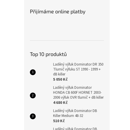
Přijímáme online platby
Top 10 produktů
Laděný výfuk Dominator DR 350
Tlumič výfuku ST 1990 - 1999 +
dB killer
5 050 Kč
Laděný výfuk Dominator
HONDA CB 600F HORNET 2003-
2006 výfuk OVR tlumič + dB killer
4 680 Kč
Laděný výfuk Dominator DB
Killer Medium 48-32
510 Kč
Laděný výfuk Dominator DB