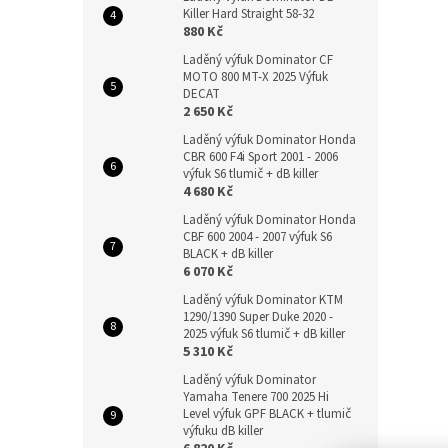
Killer Hard Straight 58-32
880 Kč
Laděný výfuk Dominator CF
MOTO 800 MT-X 2025 Výfuk
DECAT
2 650 Kč
Laděný výfuk Dominator Honda
CBR 600 F4i Sport 2001 - 2006
výfuk S6 tlumič + dB killer
4 680 Kč
Laděný výfuk Dominator Honda
CBF 600 2004 - 2007 výfuk S6
BLACK + dB killer
6 070 Kč
Laděný výfuk Dominator KTM
1290/1390 Super Duke 2020 -
2025 výfuk S6 tlumič + dB killer
5 310 Kč
Laděný výfuk Dominator
Yamaha Tenere 700 2025 Hi
Level výfuk GPF BLACK + tlumič
výfuku dB killer