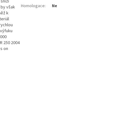
sníží
Homologace
:
Ne
 by však
něž k
eriál
rychlou
 výfuku
2000
R 250 2004
s on