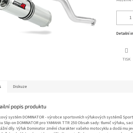
Můžeme d
Detailní 
TISK
s
Diskuze
ailní popis produktu
kový systém DOMINATOR - výrobce sportovních výfukových systémů Sporto
ku Slip-on DOMINATOR pro YAMAHA TTR 250 Obsah sady: tlumič výfuku, sací
ážní díly. Výfuk Dominator změní charakter vašeho motocyklu a dodá mu je