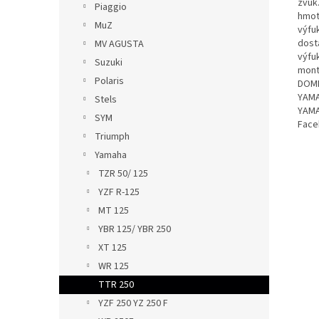
zvuk
Piaggio
hmot
MuZ
výfuk
dost
MV AGUSTA
výfu
Suzuki
mont
Polaris
DOMI
YAMA
Stels
YAMA
SYM
Face
Triumph
Yamaha
TZR 50/ 125
YZF R-125
MT 125
YBR 125/ YBR 250
XT 125
WR 125
TTR 250
YZF 250 YZ 250 F