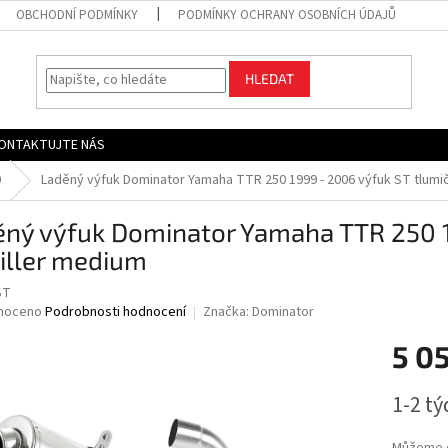
OBCHODNÍ PODMÍNKY
PODMÍNKY OCHRANY OSOBNÍCH ÚDAJŮ
HLEDAT
ONTAKTUJTE NÁS
0
Laděný výfuk Dominator Yamaha TTR 250 1999 - 2006 výfuk ST tlumič
ěný výfuk Dominator Yamaha TTR 250 1
iller medium
ST
né
noceno
Podrobnosti hodnocení
Značka:
Dominator
ní
5 0
u
Měrná
1-2 t
cena:
ek.