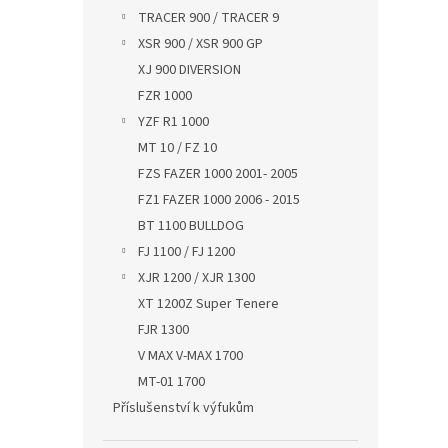
TRACER 900 / TRACER 9
XSR 900 / XSR 900 GP
XJ 900 DIVERSION
FZR 1000
YZF R1 1000
MT 10 / FZ 10
FZS FAZER 1000 2001- 2005
FZ1 FAZER 1000 2006 - 2015
BT 1100 BULLDOG
FJ 1100 / FJ 1200
XJR 1200 / XJR 1300
XT 1200Z Super Tenere
FJR 1300
V MAX V-MAX 1700
MT-01 1700
Příslušenství k výfukům