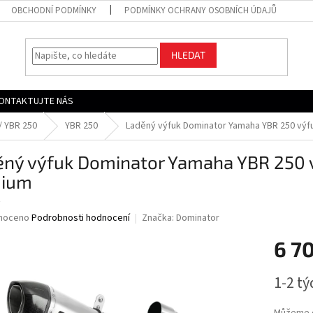
OBCHODNÍ PODMÍNKY
PODMÍNKY OCHRANY OSOBNÍCH ÚDAJŮ
HLEDAT
ONTAKTUJTE NÁS
/ YBR 250
YBR 250
Laděný výfuk Dominator Yamaha YBR 250 výfu
ný výfuk Dominator Yamaha YBR 250 vý
ium
F
né
noceno
Podrobnosti hodnocení
Značka:
Dominator
ní
6 7
u
Měrná
1-2 t
cena:
ek.