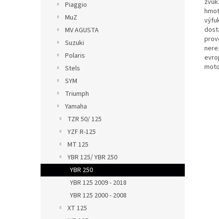
zvuk
Piaggio
hmot
MuZ
výfuk
dost
MV AGUSTA
prov
Suzuki
nere
Polaris
evro
moto
Stels
SYM
Triumph
Yamaha
TZR 50/ 125
YZF R-125
MT 125
YBR 125/ YBR 250
YBR 250
YBR 125 2009 - 2018
YBR 125 2000 - 2008
XT 125