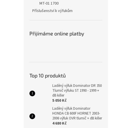
MT-01 1700
Příslušenství k výfukům
Přijímáme online platby
Top 10 produktů
Laděný výfuk Dominator DR 350
Tlumič výfuku ST 1990 - 1999 +
dB killer
5 050 Kč
Laděný výfuk Dominator
HONDA CB 600F HORNET 2003-
2006 výfuk OVR tlumič + dB killer
4 680 Kč