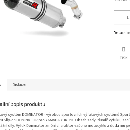
Můžeme d
Detailní 
TISK
s
Diskuze
ailní popis produktu
kový systém DOMINATOR - výrobce sportovních výfukových systémů Sporto
ku Slip-on DOMINATOR pro YAMAHA YBR 250 Obsah sady: tlumič výfuku, sací 
ážní díly. Výfuk Dominator změní charakter vašeho motocyklu a dodá mu je