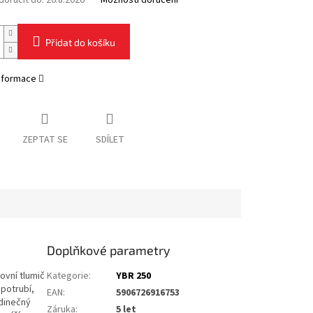
oručit do:
26.8.2026
Možnosti doručení
Přidat do košíku
informace
ZEPTAT SE
SDÍLET
Doplňkové parametry
vní tlumič
Kategorie
:
YBR 250
potrubí,
EAN
:
5906726916753
dinečný
Záruka
:
5 let