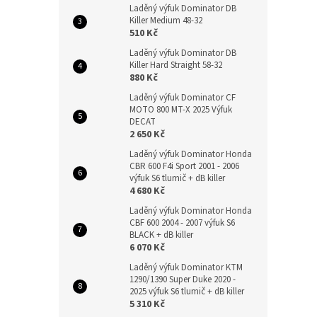
Laděný výfuk Dominator DB
Killer Medium 48-32
510 Kč
Laděný výfuk Dominator DB
Killer Hard Straight 58-32
880 Kč
Laděný výfuk Dominator CF
MOTO 800 MT-X 2025 Výfuk
DECAT
2 650 Kč
Laděný výfuk Dominator Honda
CBR 600 F4i Sport 2001 - 2006
výfuk S6 tlumič + dB killer
4 680 Kč
Laděný výfuk Dominator Honda
CBF 600 2004 - 2007 výfuk S6
BLACK + dB killer
6 070 Kč
Laděný výfuk Dominator KTM
1290/1390 Super Duke 2020 -
2025 výfuk S6 tlumič + dB killer
5 310 Kč