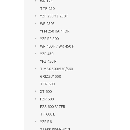
WR 125
TTR 250
YZF 250 YZ 250 F
WR 250F
YFM 250 RAPTOR
YZF R3 300
WR 400 F / WR 450 F
YZF 450
YFZ 450 R
T-MAX 500/530/560
GRIZZLY 550
TTR 600
XT 600
FZR 600
FZS 600 FAZER
TT 600 E
YZF R6
XJ 600 DIVERSION