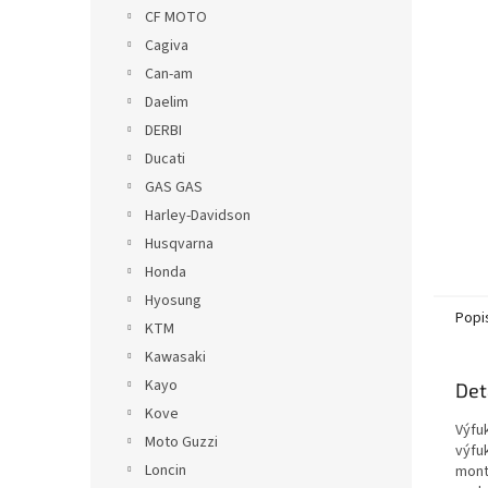
n
CF MOTO
e
Cagiva
l
Can-am
Daelim
DERBI
Ducati
GAS GAS
Harley-Davidson
Husqvarna
Honda
Hyosung
Popi
KTM
Kawasaki
Kayo
Det
Kove
Výfu
Moto Guzzi
výfu
Loncin
mont