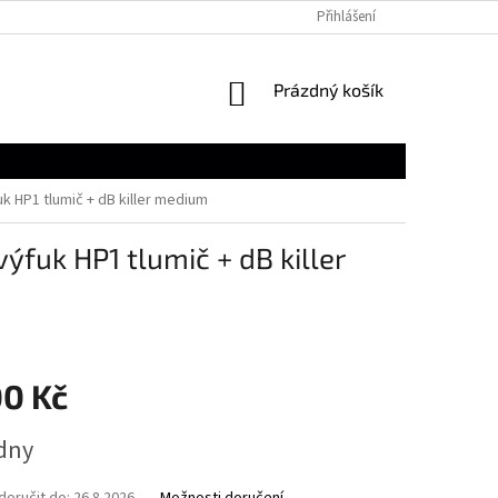
Přihlášení
NÁKUPNÍ
Prázdný košík
KOŠÍK
k HP1 tlumič + dB killer medium
fuk HP1 tlumič + dB killer
00 Kč
ýdny