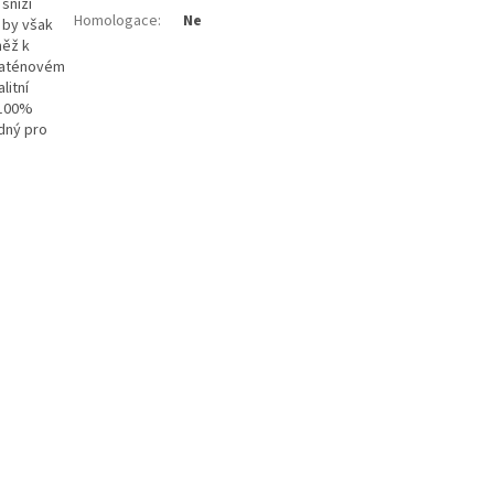
sníží
Homologace
:
Ne
 by však
něž k
 saténovém
litní
 100%
dný pro