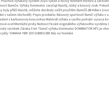
. Průchozí výfukový systém zvýší výkon a točivý moment motoru a zároveň 
nost tlumiče. Výfuky Dominator zaručují hlasitý, nízký a basový zvuk. Pokud
y byly příliš hlasité, můžete decibely snížit použitím tlumičů dB Killers (rov
ání v našem obchodě). Popis produktu: Násuvný sportovní tlumič výfuku v
edení s karbonovou koncovkou Materiál výfuku a sacího potrubí: vysoce kva
zová ocel Montážní prvky Nutnost řezání originálního výfukového systému
pský výrobek Záruka 5 let Tlumič výfuku Dominator DOMINATOR HP1 je vho
cykly: YAMAHA YBR 250 SUBBSCIBE Nás na Youtube