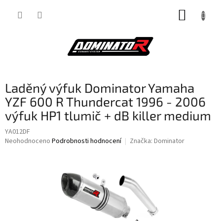
Přejít
NÁKUP
na
obsah
KOŠÍK
Laděný výfuk Dominator Yamaha
YZF 600 R Thundercat 1996 - 2006
výfuk HP1 tlumič + dB killer medium
YA012DF
Průměrné
Neohodnoceno
Podrobnosti hodnocení
Značka:
Dominator
hodnocení
produktu
je
0,0
z
5
hvězdiček.