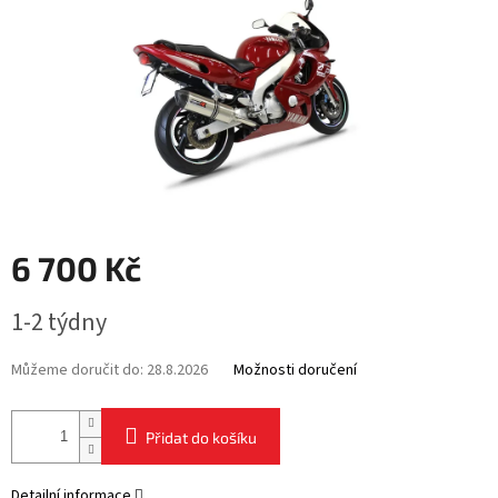
6 700 Kč
Měrná
1-2 týdny
cena:
Můžeme doručit do:
28.8.2026
Možnosti doručení
Přidat do košíku
Detailní informace