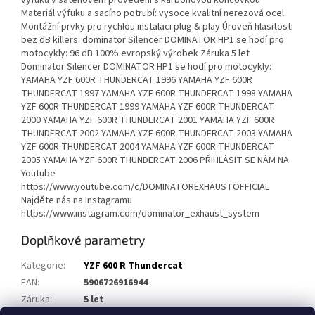
výfuku v saténovém provedení s karbonovou koncovkou
Materiál výfuku a sacího potrubí: vysoce kvalitní nerezová ocel
Montážní prvky pro rychlou instalaci plug & play Úroveň hlasitosti
bez dB killers: dominator Silencer DOMINATOR HP1 se hodí pro
motocykly: 96 dB 100% evropský výrobek Záruka 5 let
Dominator Silencer DOMINATOR HP1 se hodí pro motocykly:
YAMAHA YZF 600R THUNDERCAT 1996 YAMAHA YZF 600R
THUNDERCAT 1997 YAMAHA YZF 600R THUNDERCAT 1998 YAMAHA
YZF 600R THUNDERCAT 1999 YAMAHA YZF 600R THUNDERCAT
2000 YAMAHA YZF 600R THUNDERCAT 2001 YAMAHA YZF 600R
THUNDERCAT 2002 YAMAHA YZF 600R THUNDERCAT 2003 YAMAHA
YZF 600R THUNDERCAT 2004 YAMAHA YZF 600R THUNDERCAT
2005 YAMAHA YZF 600R THUNDERCAT 2006 PŘIHLÁSIT SE NÁM NA
Youtube
https://www.youtube.com/c/DOMINATOREXHAUSTOFFICIAL
Najděte nás na Instagramu
https://www.instagram.com/dominator_exhaust_system
Doplňkové parametry
Kategorie
:
YZF 600 R Thundercat
EAN
:
5906726916944
Záruka
:
5 let