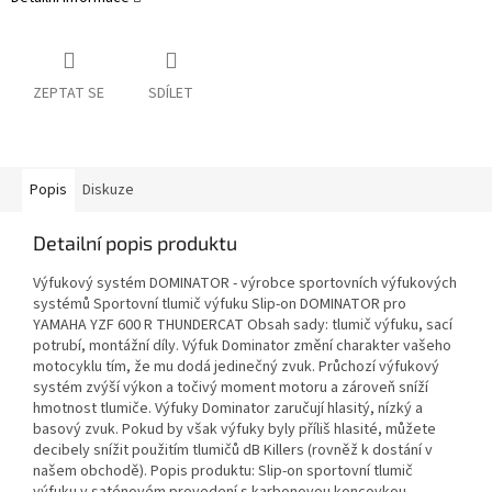
ZEPTAT SE
SDÍLET
Popis
Diskuze
Detailní popis produktu
Výfukový systém DOMINATOR - výrobce sportovních výfukových
systémů Sportovní tlumič výfuku Slip-on DOMINATOR pro
YAMAHA YZF 600 R THUNDERCAT Obsah sady: tlumič výfuku, sací
potrubí, montážní díly. Výfuk Dominator změní charakter vašeho
motocyklu tím, že mu dodá jedinečný zvuk. Průchozí výfukový
systém zvýší výkon a točivý moment motoru a zároveň sníží
hmotnost tlumiče. Výfuky Dominator zaručují hlasitý, nízký a
basový zvuk. Pokud by však výfuky byly příliš hlasité, můžete
decibely snížit použitím tlumičů dB Killers (rovněž k dostání v
našem obchodě). Popis produktu: Slip-on sportovní tlumič