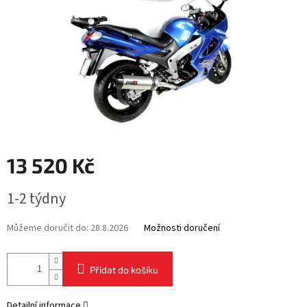
13 520 Kč
Měrná
1-2 týdny
cena:
Můžeme doručit do:
28.8.2026
Možnosti doručení
Přidat do košíku
Detailní informace