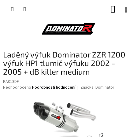
Přejít
NÁKUP
na
obsah
KOŠÍK
Laděný výfuk Dominator ZZR 1200
výfuk HP1 tlumič výfuku 2002 -
2005 + dB killer medium
KA018DF
Průměrné
Neohodnoceno
Podrobnosti hodnocení
Značka:
Dominator
hodnocení
produktu
je
0,0
z
5
hvězdiček.