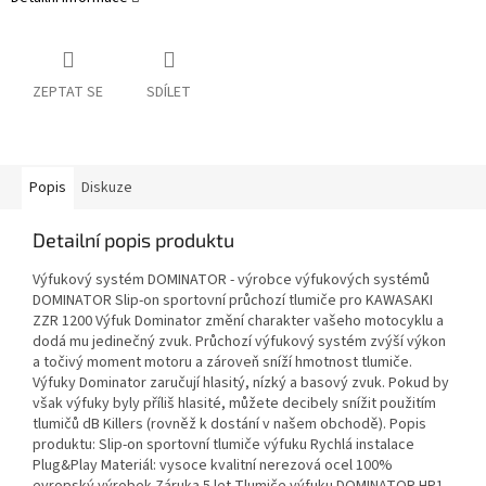
ZEPTAT SE
SDÍLET
Popis
Diskuze
Detailní popis produktu
Výfukový systém DOMINATOR - výrobce výfukových systémů
DOMINATOR Slip-on sportovní průchozí tlumiče pro KAWASAKI
ZZR 1200 Výfuk Dominator změní charakter vašeho motocyklu a
dodá mu jedinečný zvuk. Průchozí výfukový systém zvýší výkon
a točivý moment motoru a zároveň sníží hmotnost tlumiče.
Výfuky Dominator zaručují hlasitý, nízký a basový zvuk. Pokud by
však výfuky byly příliš hlasité, můžete decibely snížit použitím
tlumičů dB Killers (rovněž k dostání v našem obchodě). Popis
produktu: Slip-on sportovní tlumiče výfuku Rychlá instalace
Plug&Play Materiál: vysoce kvalitní nerezová ocel 100%