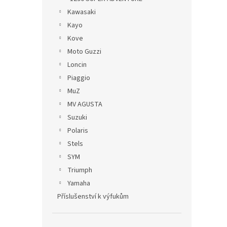
Kawasaki
Kayo
Kove
Moto Guzzi
Loncin
Piaggio
MuZ
MV AGUSTA
Suzuki
Polaris
Stels
SYM
Triumph
Yamaha
Příslušenství k výfukům