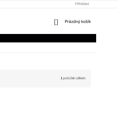
Přihlášení
NÁKUPNÍ
Prázdný košík
KOŠÍK
1
položek celkem