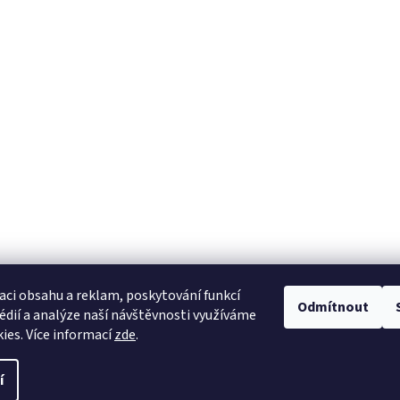
aci obsahu a reklam, poskytování funkcí
Odmítnout
édií a analýze naší návštěvnosti využíváme
ies. Více informací
zde
.
í
azena.
Upravit nastavení cookies