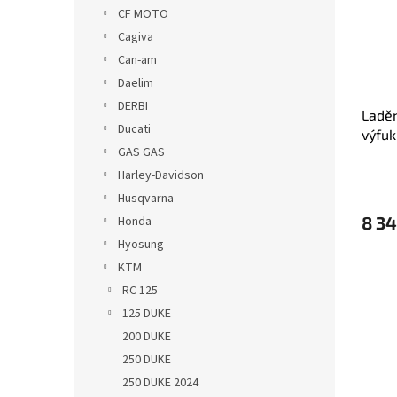
s
o
n
CF MOTO
p
d
e
Cagiva
r
u
l
o
k
Can-am
d
t
Daelim
u
ů
DERBI
Ladě
k
Ducati
výfuk
t
GAS GAS
2011 
ů
Harley-Davidson
Husqvarna
8 34
Honda
Hyosung
KTM
RC 125
125 DUKE
200 DUKE
250 DUKE
250 DUKE 2024