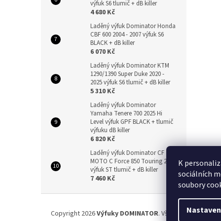
výfuk S6 tlumič + dB killer
4 680 Kč
Laděný výfuk Dominator Honda
CBF 600 2004 - 2007 výfuk S6
BLACK + dB killer
6 070 Kč
Laděný výfuk Dominator KTM
1290/1390 Super Duke 2020 -
2025 výfuk S6 tlumič + dB killer
5 310 Kč
Laděný výfuk Dominator
Yamaha Tenere 700 2025 Hi
Level výfuk GPF BLACK + tlumič
výfuku dB killer
6 820 Kč
Laděný výfuk Dominator CF
MOTO C Force 850 Touring 2024
K personaliz
výfuk ST tlumič + dB killer
sociálních m
7 460 Kč
soubory cook
Z
á
Nastaven
Copyright 2026
Výfuky DOMINATOR
. Všechna práva vyhr
p