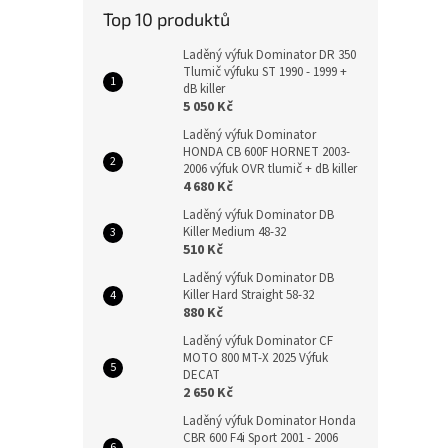
Top 10 produktů
Laděný výfuk Dominator DR 350
Tlumič výfuku ST 1990 - 1999 +
dB killer
5 050 Kč
Laděný výfuk Dominator
HONDA CB 600F HORNET 2003-
2006 výfuk OVR tlumič + dB killer
4 680 Kč
Laděný výfuk Dominator DB
Killer Medium 48-32
510 Kč
Laděný výfuk Dominator DB
Killer Hard Straight 58-32
880 Kč
Laděný výfuk Dominator CF
MOTO 800 MT-X 2025 Výfuk
DECAT
2 650 Kč
Laděný výfuk Dominator Honda
CBR 600 F4i Sport 2001 - 2006