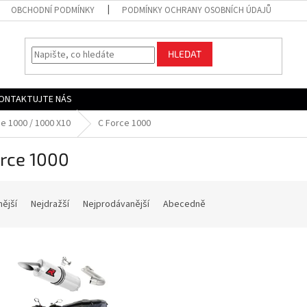
OBCHODNÍ PODMÍNKY
PODMÍNKY OCHRANY OSOBNÍCH ÚDAJŮ
HLEDAT
ONTAKTUJTE NÁS
e 1000 / 1000 X10
C Force 1000
orce 1000
nější
Nejdražší
Nejprodávanější
Abecedně