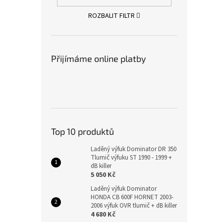
ROZBALIT FILTR
Přijímáme online platby
Top 10 produktů
Laděný výfuk Dominator DR 350
Tlumič výfuku ST 1990 - 1999 +
dB killer
5 050 Kč
Laděný výfuk Dominator
HONDA CB 600F HORNET 2003-
2006 výfuk OVR tlumič + dB killer
4 680 Kč