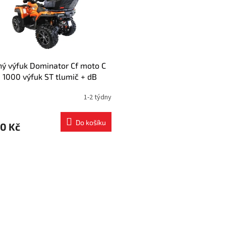
ý výfuk Dominator Cf moto C
 1000 výfuk ST tlumič + dB
1-2 týdny
Do košíku
0 Kč
O
v
l
á
d
a
c
í