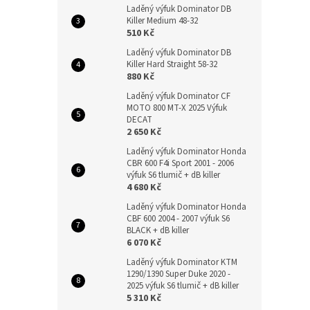
Laděný výfuk Dominator DB
Killer Medium 48-32
510 Kč
Laděný výfuk Dominator DB
Killer Hard Straight 58-32
880 Kč
Laděný výfuk Dominator CF
MOTO 800 MT-X 2025 Výfuk
DECAT
2 650 Kč
Laděný výfuk Dominator Honda
CBR 600 F4i Sport 2001 - 2006
výfuk S6 tlumič + dB killer
4 680 Kč
Laděný výfuk Dominator Honda
CBF 600 2004 - 2007 výfuk S6
BLACK + dB killer
6 070 Kč
Laděný výfuk Dominator KTM
1290/1390 Super Duke 2020 -
2025 výfuk S6 tlumič + dB killer
5 310 Kč