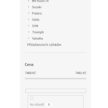
MV AGUSTA
Suzuki
Polaris
Stels
SYM
Triumph
Yamaha
Příslušenství k výfukům
Cena
7460
Kč
7461
Kč
Na skladě
0