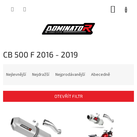
Přejít
NÁKUP
na
obsah
KOŠÍK
CB 500 F 2016 - 2019
Ř
a
Nejlevnější
Nejdražší
Nejprodávanější
Abecedně
z
e
n
OTEVŘÍT FILTR
í
p
V
r
ý
o
p
d
i
u