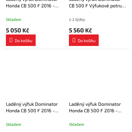
Honda CB 500 F 2016 -
CB 500 F Výfukové potrubí
2019 výfuk ST tlumič + dB
2016 - 2019
killer medium
Skladem
1-2 týdny
5 050 Kč
5 560 Kč
Do košíku
Do košíku
Laděný výfuk Dominator
Laděný výfuk Dominator
Honda CB 500 F 2016 -
Honda CB 500 F 2016 -
2019 výfuk OV tlumič + dB
2019 výfuk OVR BLACK +
killer medium
tlumič výfuku dB killer
Skladem
Skladem