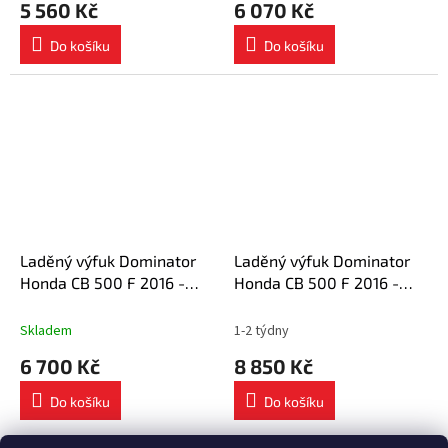
5 560 Kč
6 070 Kč
Do košíku
Do košíku
Laděný výfuk Dominator
Laděný výfuk Dominator
Honda CB 500 F 2016 -
Honda CB 500 F 2016 -
2019 výfuk HP1 tlumič + dB
2019 výfuk HP1 BLACK +
killer medium
tlumič výfuku dB killer
Skladem
1-2 týdny
6 700 Kč
8 850 Kč
Do košíku
Do košíku