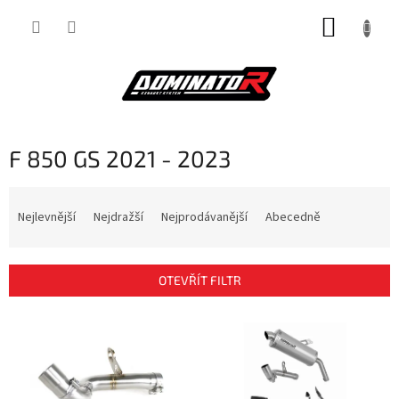
Přejít
NÁKUP
na
obsah
KOŠÍK
F 850 GS 2021 - 2023
Ř
a
Nejlevnější
Nejdražší
Nejprodávanější
Abecedně
z
e
n
OTEVŘÍT FILTR
í
p
V
r
ý
o
p
d
i
u