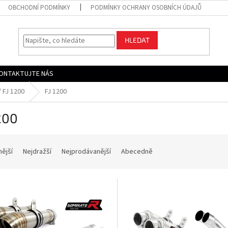
OBCHODNÍ PODMÍNKY
PODMÍNKY OCHRANY OSOBNÍCH ÚDAJŮ
HLEDAT
ONTAKTUJTE NÁS
/ FJ 1200
FJ 1200
200
nější
Nejdražší
Nejprodávanější
Abecedně