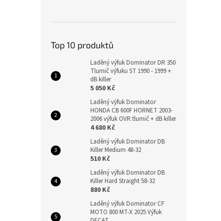
Top 10 produktů
Laděný výfuk Dominator DR 350
Tlumič výfuku ST 1990 - 1999 +
dB killer
5 050 Kč
Laděný výfuk Dominator
HONDA CB 600F HORNET 2003-
2006 výfuk OVR tlumič + dB killer
4 680 Kč
Laděný výfuk Dominator DB
Killer Medium 48-32
510 Kč
Laděný výfuk Dominator DB
Killer Hard Straight 58-32
880 Kč
Laděný výfuk Dominator CF
MOTO 800 MT-X 2025 Výfuk
DECAT