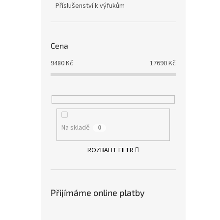
Příslušenství k výfukům
Cena
9480
Kč
17690
Kč
Na skladě
0
ROZBALIT FILTR
Přijímáme online platby