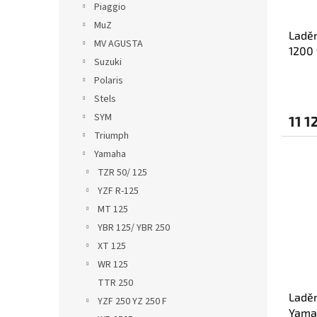
Piaggio
MuZ
Laděn
MV AGUSTA
1200 
Suzuki
medi
Polaris
Stels
SYM
11 1
Triumph
Yamaha
TZR 50/ 125
YZF R-125
MT 125
YBR 125/ YBR 250
XT 125
WR 125
TTR 250
Laděn
YZF 250 YZ 250 F
Yamah