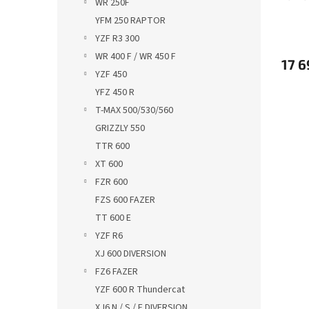
WR 250F
killer
YFM 250 RAPTOR
YZF R3 300
WR 400 F / WR 450 F
17 6
YZF 450
YFZ 450 R
T-MAX 500/530/560
GRIZZLY 550
TTR 600
XT 600
FZR 600
FZS 600 FAZER
TT 600 E
YZF R6
XJ 600 DIVERSION
FZ6 FAZER
YZF 600 R Thundercat
XJ6 N / S / F DIVERSION