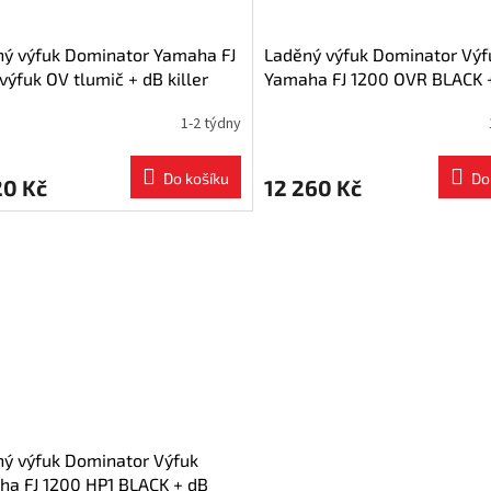
ý výfuk Dominator Yamaha FJ
Laděný výfuk Dominator Výf
výfuk OV tlumič + dB killer
Yamaha FJ 1200 OVR BLACK 
um
killer
1-2 týdny
Do košíku
Do
20 Kč
12 260 Kč
ý výfuk Dominator Výfuk
a FJ 1200 HP1 BLACK + dB