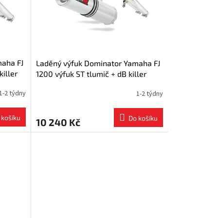
maha FJ
Laděný výfuk Dominator Yamaha FJ
killer
1200 výfuk ST tlumič + dB killer
medium
1-2 týdny
1-2 týdny
 košíku
Do košíku
10 240 Kč