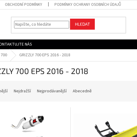
OBCHODNÍ PODMÍNKY
PODMÍNKY OCHRANY OSOBNÍCH ÚDAJŮ
HLEDAT
ONTAKTUJTE NÁS
 700
GRIZZLY 700 EPS 2016 - 2018
ZZLY 700 EPS 2016 - 2018
nější
Nejdražší
Nejprodávanější
Abecedně