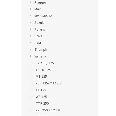
Piaggio
MuZ
MV AGUSTA
Suzuki
Polaris
Stels
SYM
Triumph
Yamaha
TZR 50/ 125
YZF R-125
MT 125
YBR 125/ YBR 250
XT 125
WR 125
TTR 250
YZF 250 YZ 250 F