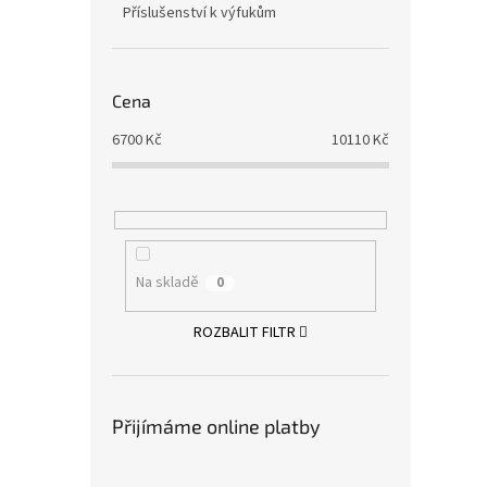
Příslušenství k výfukům
Cena
6700
Kč
10110
Kč
Na skladě
0
ROZBALIT FILTR
Přijímáme online platby