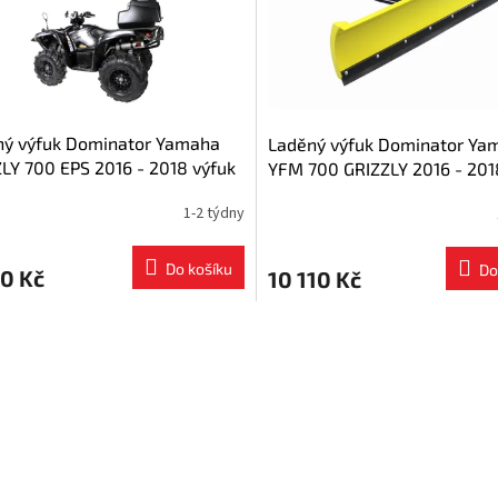
ný výfuk Dominator Yamaha
Laděný výfuk Dominator Ya
LY 700 EPS 2016 - 2018 výfuk
YFM 700 GRIZZLY 2016 - 201
lumič + dB killer medium
Dedikovaná sněhová radlice
1-2 týdny
čtyřkolku
Do košíku
Do
0 Kč
10 110 Kč
O
v
l
á
d
a
c
í