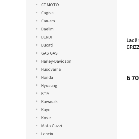
s
o
n
CF MOTO
p
d
e
Cagiva
r
u
l
o
k
Can-am
d
t
Daelim
u
ů
DERBI
Ladě
k
Ducati
GRIZZ
t
GAS GAS
MX2 t
ů
Harley-Davidson
Husqvarna
6 70
Honda
Hyosung
KTM
Kawasaki
Kayo
Kove
Moto Guzzi
Loncin