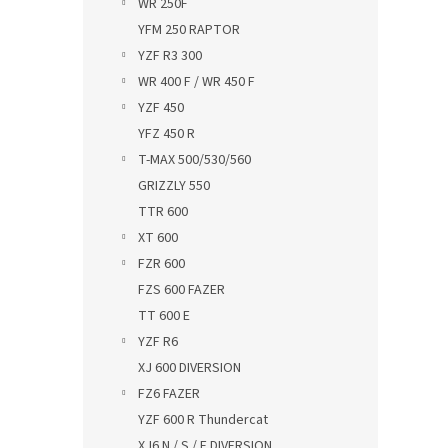
WR 250F
YFM 250 RAPTOR
YZF R3 300
WR 400 F / WR 450 F
YZF 450
YFZ 450 R
T-MAX 500/530/560
GRIZZLY 550
TTR 600
XT 600
FZR 600
FZS 600 FAZER
TT 600 E
YZF R6
XJ 600 DIVERSION
FZ6 FAZER
YZF 600 R Thundercat
XJ6 N / S / F DIVERSION