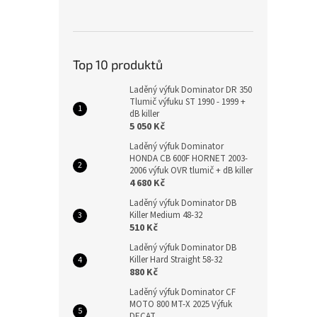
Top 10 produktů
Laděný výfuk Dominator DR 350
Tlumič výfuku ST 1990 - 1999 +
dB killer
5 050 Kč
Laděný výfuk Dominator
HONDA CB 600F HORNET 2003-
2006 výfuk OVR tlumič + dB killer
4 680 Kč
Laděný výfuk Dominator DB
Killer Medium 48-32
510 Kč
Laděný výfuk Dominator DB
Killer Hard Straight 58-32
880 Kč
Laděný výfuk Dominator CF
MOTO 800 MT-X 2025 Výfuk
DECAT