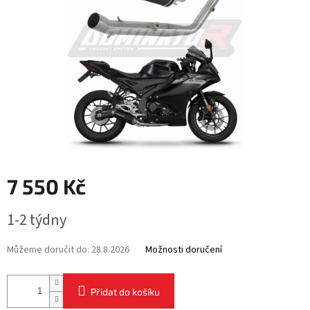
7 550 Kč
Měrná
1-2 týdny
cena:
Můžeme doručit do:
28.8.2026
Možnosti doručení
Přidat do košíku