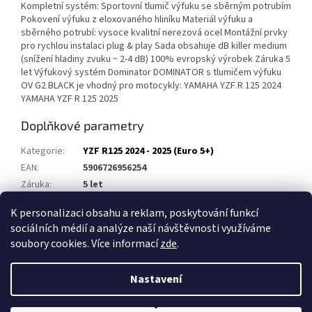
Kompletní systém: Sportovní tlumič výfuku se sběrným potrubím
Pokovení výfuku z eloxovaného hliníku Materiál výfuku a
sběrného potrubí: vysoce kvalitní nerezová ocel Montážní prvky
pro rychlou instalaci plug & play Sada obsahuje dB killer medium
(snížení hladiny zvuku ~ 2-4 dB) 100% evropský výrobek Záruka 5
let Výfukový systém Dominator DOMINATOR s tlumičem výfuku
OV G2 BLACK je vhodný pro motocykly: YAMAHA YZF R 125 2024
YAMAHA YZF R 125 2025
Doplňkové parametry
Kategorie
:
YZF R125 2024 - 2025 (Euro 5+)
EAN
:
5906726956254
Záruka
:
5 let
Homologace
:
Ne
K personalizaci obsahu a reklam, poskytování funkcí
sociálních médií a analýze naší návštěvnosti využíváme
Z
soubory cookies. Více informací
zde
.
á
Vytvořil Shoptet
p
Nastavení
a
t
Copyright 2026
Výfuky DOMINATOR
. Všechna práva vyhrazena.