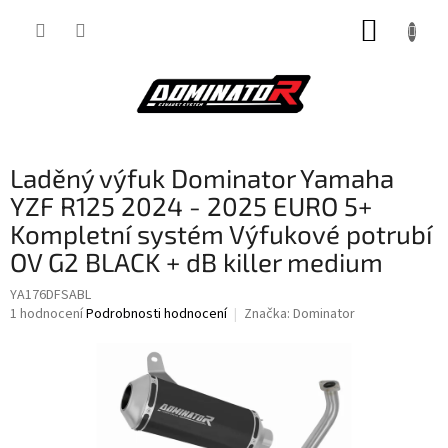
Přejít
NÁKUP
na
obsah
KOŠÍK
Laděný výfuk Dominator Yamaha
YZF R125 2024 - 2025 EURO 5+
Kompletní systém Výfukové potrubí
OV G2 BLACK + dB killer medium
YA176DFSABL
Průměrné
1 hodnocení
Podrobnosti hodnocení
Značka:
Dominator
hodnocení
produktu
je
5,0
z
5
hvězdiček.