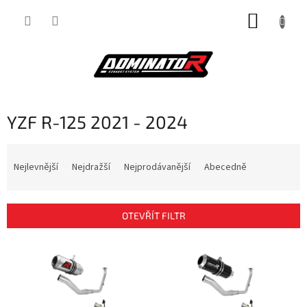
Přejít
NÁKUP
na
obsah
KOŠÍK
YZF R-125 2021 - 2024
Ř
a
Nejlevnější
Nejdražší
Nejprodávanější
Abecedně
z
e
n
OTEVŘÍT FILTR
í
p
V
r
ý
o
p
d
i
u