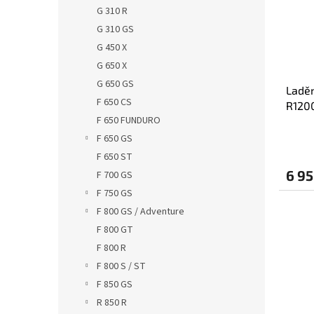
s
o
n
G 310 R
p
d
e
G 310 GS
r
u
l
o
k
G 450 X
d
t
G 650 X
u
ů
G 650 GS
Ladě
k
F 650 CS
R1200
t
F 650 FUNDURO
titan
ů
F 650 GS
F 650 ST
6 95
F 700 GS
F 750 GS
F 800 GS / Adventure
F 800 GT
F 800 R
F 800 S / ST
F 850 GS
R 850 R