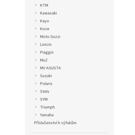
KTM
Kawasaki
Kayo
Kove
Moto Guzzi
Loncin
Piaggio
MuZ
MV AGUSTA
Suzuki
Polaris
Stels
SYM
Triumph
Yamaha
Příslušenství k výfukům