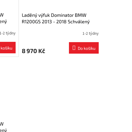
MW
Laděný výfuk Dominator BMW
ený
R1200GS 2013 - 2018 Schválený
u
výfuk HP7 titanium muffler
1-2 týdny
1-2 týdny
 košíku
Do košíku
8 970 Kč
MW
ený