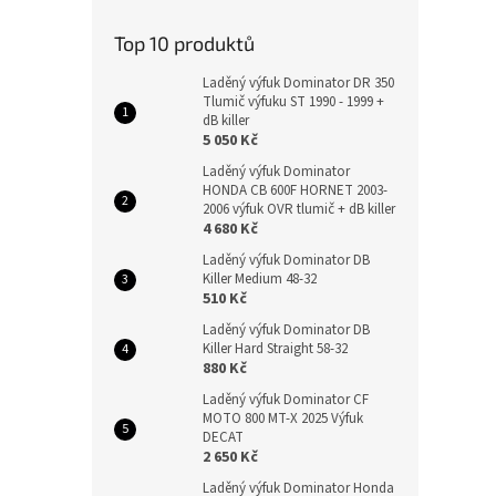
Top 10 produktů
Laděný výfuk Dominator DR 350
Tlumič výfuku ST 1990 - 1999 +
dB killer
5 050 Kč
Laděný výfuk Dominator
HONDA CB 600F HORNET 2003-
2006 výfuk OVR tlumič + dB killer
4 680 Kč
Laděný výfuk Dominator DB
Killer Medium 48-32
510 Kč
Laděný výfuk Dominator DB
Killer Hard Straight 58-32
880 Kč
Laděný výfuk Dominator CF
MOTO 800 MT-X 2025 Výfuk
DECAT
2 650 Kč
Laděný výfuk Dominator Honda