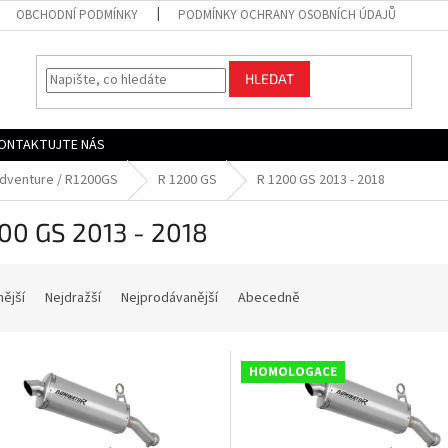
OBCHODNÍ PODMÍNKY
PODMÍNKY OCHRANY OSOBNÍCH ÚDAJŮ
HLEDAT
ONTAKTUJTE NÁS
dventure / R1200GS
R 1200 GS
R 1200 GS 2013 - 2018
00 GS 2013 - 2018
nější
Nejdražší
Nejprodávanější
Abecedně
HOMOLOGACE