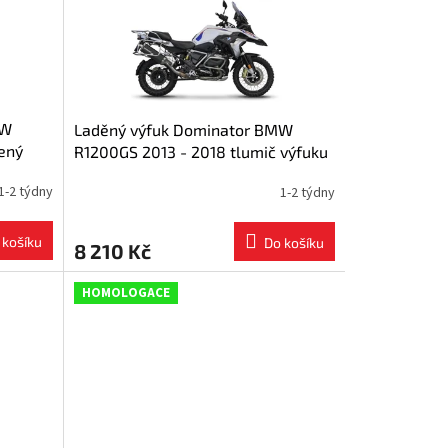
MW
Laděný výfuk Dominator BMW
ený
R1200GS 2013 - 2018 tlumič výfuku
P7 BLACK + dB killer
1-2 týdny
1-2 týdny
 košíku
Do košíku
8 210 Kč
HOMOLOGACE