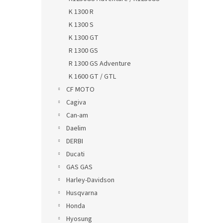
K 1300 R
K 1300 S
K 1300 GT
R 1300 GS
R 1300 GS Adventure
K 1600 GT / GTL
CF MOTO
Cagiva
Can-am
Daelim
DERBI
Ducati
GAS GAS
Harley-Davidson
Husqvarna
Honda
Hyosung