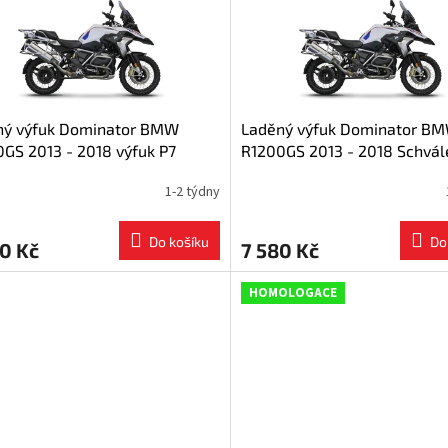
ný výfuk Dominator BMW
Laděný výfuk Dominator B
GS 2013 - 2018 výfuk P7
R1200GS 2013 - 2018 Schvál
ový tlumič + dB killer
výfuk Titanium silencer P7
1-2 týdny
Do košíku
Do
0 Kč
7 580 Kč
HOMOLOGACE